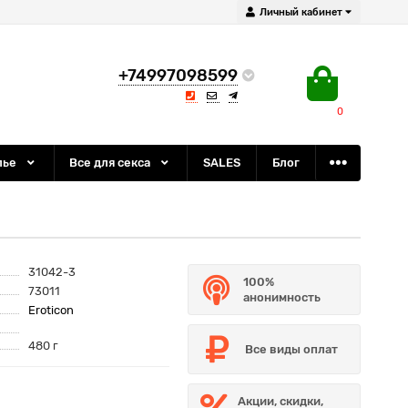
Личный кабинет
+74997098599
0
лье
Все для секса
SALES
Блог
31042-3
100%
73011
анонимность
Eroticon
480 г
Все виды оплат
Акции, скидки,