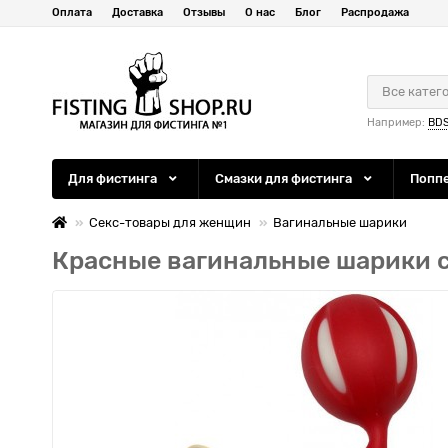
Оплата
Доставка
Отзывы
О нас
Блог
Распродажа
Все катег
Например:
BD
Для фистинга
Смазки для фистинга
Попп
Секс-товары для женщин
Вагинальные шарики
Красные вагинальные шарики с