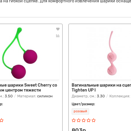
на гибкой сцепке. Для комфортного извлечения шарики оснащены
ные шарики Sweet Cherry со
Вагинальные шарики на сцеп
м центром тяжести
Tighten UP I
м.:
3.50
Материал:
силикон
Диаметр, см.:
3.30
Коллекция:
р:
Цвет/размер:
розовый
803р.