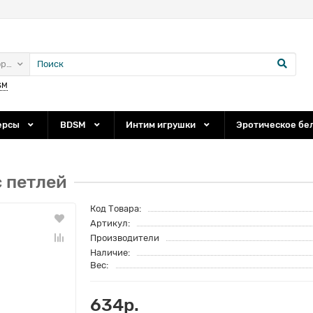
ории
SM
ерсы
BDSM
Интим игрушки
Эротическое бе
 петлей
Код Товара:
Артикул:
Производители
Наличие:
Вес:
634р.