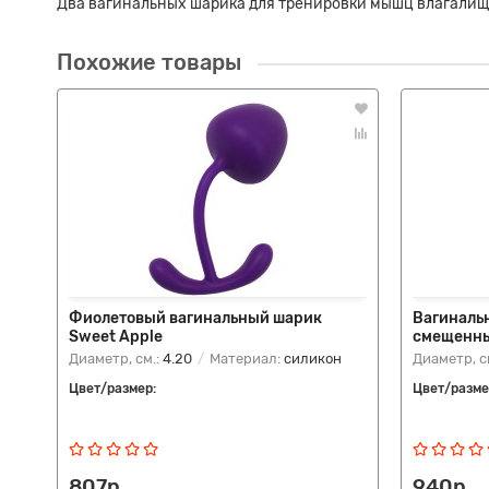
Два вагинальных шарика для тренировки мышц влагалища 
Похожие товары
Фиолетовый вагинальный шарик
Вагиналь
Sweet Apple
смещенны
Диаметр, см.:
4.20
Материал:
силикон
Диаметр, с
Цвет/размер:
Цвет/разме
807р.
940р.