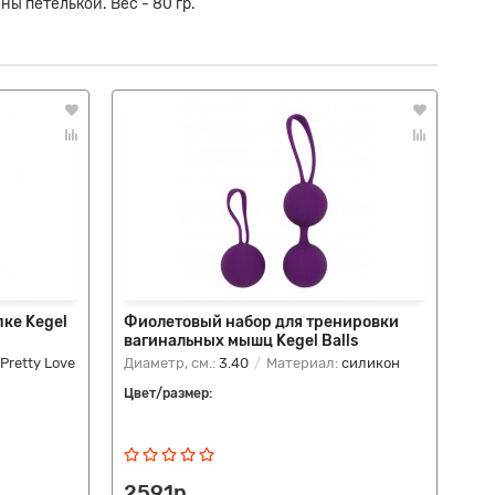
 петелькой. Вес - 80 гр.
ке Kegel
Фиолетовый набор для тренировки
Фи
вагинальных мышц Kegel Balls
Co
Pretty Love
Диаметр, см.:
3.40
Материал:
силикон
Диа
Цвет/размер:
Цве
2591р.
3