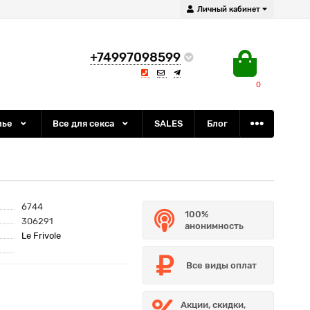
Личный кабинет
+74997098599
0
лье
Все для секса
SALES
Блог
6744
100%
306291
анонимность
Le Frivole
Все виды оплат
Акции, скидки,