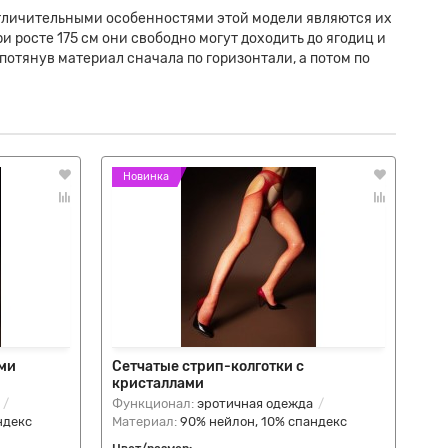
отличительными особенностями этой модели являются их
и росте 175 см они свободно могут доходить до ягодиц и
потянув материал сначала по горизонтали, а потом по
Новинка
Н
ами
Сетчатые стрип-колготки с
Ко
кристаллами
до
Функционал:
эротичная одежда
Фу
ндекс
Материал:
90% нейлон, 10% спандекс
Ма