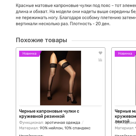
Красные матовые капроновые чулки под пояс – тот элем
длина и обхват. На модели они надеты выше середины бед
не пережимать ногу. Благодаря особому плетению затемн
вертикали несколько раз. Плотность - 20 ден.
Похожие товары
Новинка
Новинка
Черные капроновые чулки с
Черные м
кружевной резинкой
кружевом
лентой
Функционал:
эротичная одежда
Функциона
Материал:
90% нейлон, 10% спандекс
Материал: