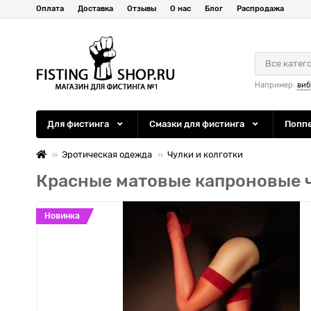
Оплата
Доставка
Отзывы
О нас
Блог
Распродажа
Все катег
Например:
виб
Для фистинга
Смазки для фистинга
Попп
Эротическая одежда
Чулки и колготки
Красные матовые капроновые ч
Новинка