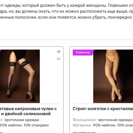
ент одежды, который должен быть у каждой женщины. Главными 
ра, но, вы должны знать, что их можно расположить еще выше, пр
енные полосочки, если они появятся, можно убрать, поочередно 
Новинка
атовые капроновые чулки с
Стрип-колготки с кристалл
 и двойной силиконовой
л:
эротичная одежда
Функционал:
эротичная одежда
90% нейлон, 10% спандекс
Материал:
90% нейлон, 10% спа