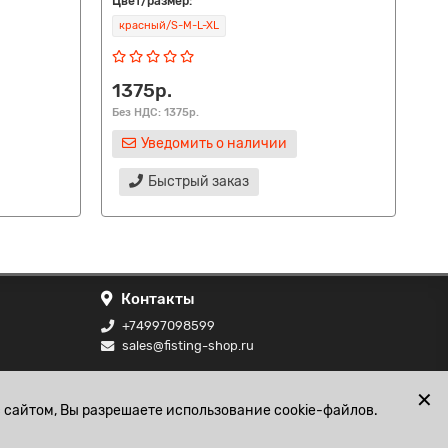
Цвет/размер:
Цве
красный/S-M-L-XL
че
1375р.
67
Без НДС: 1375р.
Без
Уведомить о наличии
Быстрый заказ
Контакты
+74997098599
sales@fisting-shop.ru
ональных
✕
 сайтом, Вы разрешаете использование cookie-файлов.