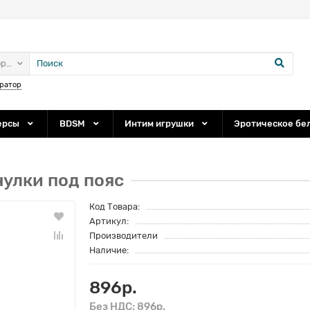
ории
ратор
ерсы
BDSM
Интим игрушки
Эротическое бе
улки под пояс
Код Товара:
Артикул:
Производители
Наличие:
896р.
Без НДС: 896р.