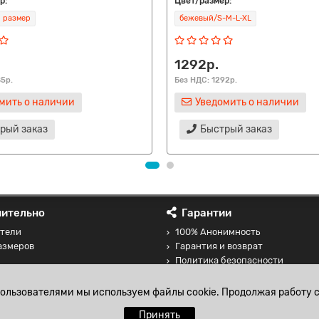
р:
Цвет/размер:
 размер
бежевый/S-M-L-XL
1292р.
85р.
Без НДС: 1292р.
мить о наличии
Уведомить о наличии
рый заказ
Быстрый заказ
ительно
Гарантии
тели
100% Анонимность
азмеров
Гарантия и возврат
Политика безопасности
 товаров
Соглашение на обработку перс
данных
пользователями мы используем файлы cookie. Продолжая работу с
Принять