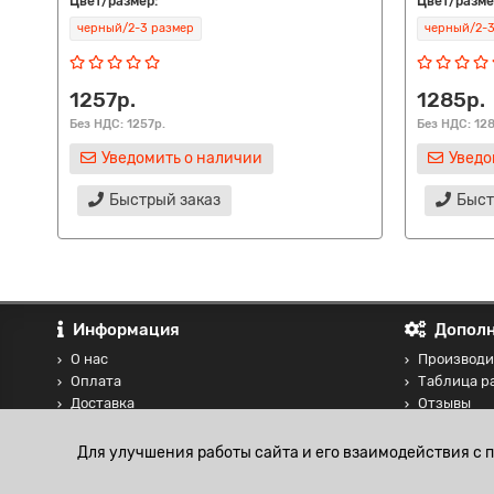
Цвет/размер:
Цвет/разме
черный/2-3 размер
черный/2-3
1257р.
1285р.
Без НДС: 1257р.
Без НДС: 12
Уведомить о наличии
Уведо
Быстрый заказ
Быст
Информация
Дополн
О нас
Производи
Оплата
Таблица р
Доставка
Отзывы
Контакты
Сравнение
Блог
Для улучшения работы сайта и его взаимодействия с 