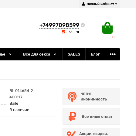
Личный кабинет
+74997098599
0
лье
Все для секса
SALES
Блог
BI-014654-2
100%
400117
анонимность
Baile
В наличии
Все виды оплат
Акции, скидки,