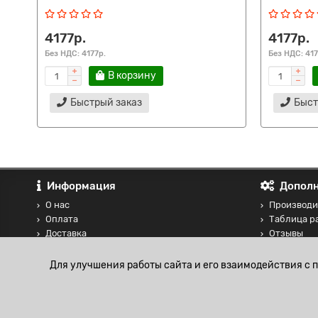
4177р.
4177р.
Без НДС: 4177р.
Без НДС: 417
В корзину
Быстрый заказ
Быст
Информация
Дополн
О нас
Производи
Оплата
Таблица р
Доставка
Отзывы
Контакты
Сравнение
Блог
Для улучшения работы сайта и его взаимодействия с 