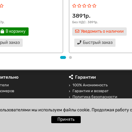
3891р.
7р.
Без НДС: 3891р.
В корзину
Уведомить о наличии
рый заказ
Быстрый заказ
ительно
Гарантии
тели
100% Анонимность
азмеров
Гарантия и возврат
Политика безопасности
 товаров
Соглашение на обработку перс
данных
пользователями мы используем файлы cookie. Продолжая работу с
Принять