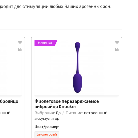
одходит для стимуляции любых Ваших эрогенных зон.
Новинка
Н
иброяйцо
Фиолетовое перезаряжаемое
Кр
виброяйцо Knucker
Ma
енный
Вибрация:
Да
Питание:
встроенный
Ви
аккумулятор
ак
Цвет/размер:
Цве
фиолетовый
кр