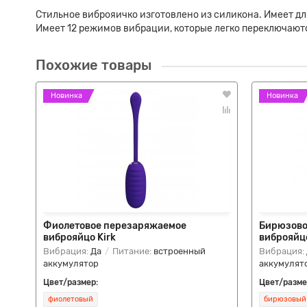
Стильное виброяичко изготовлено из силикона. Имеет д
Имеет 12 режимов вибрации, которые легко переключаютс
Похожие товары
Новинка
Новинка
Фиолетовое перезаряжаемое
Бирюзово
виброяйцо Kirk
виброяйцо
Вибрация:
Да
Питание:
встроенный
Вибрация:
аккумулятор
аккумулят
Цвет/размер:
Цвет/разме
фиолетовый
бирюзовый