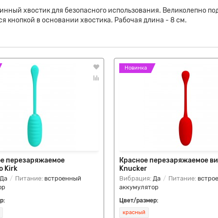
линный хвостик для безопасного использования. Великолепно п
я кнопкой в основании хвостика. Рабочая длина - 8 см.
Новинка
е перезаряжаемое
Красное перезаряжаемое в
 Kirk
Knucker
Да
Питание:
встроенный
Вибрация:
Да
Питание:
встро
ор
аккумулятор
р:
Цвет/размер:
красный