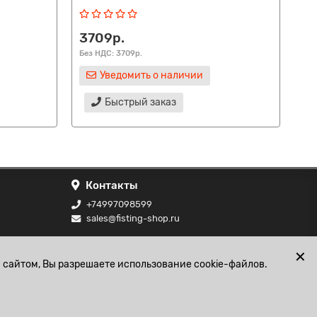
3709р.
41
Без НДС: 3709р.
Без
Уведомить о наличии
Быстрый заказ
Контакты
+74997098599
sales@fisting-shop.ru
ональных
✕
 сайтом, Вы разрешаете использование cookie-файлов.