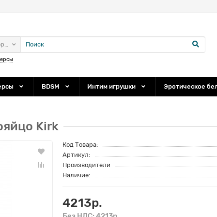
ории
персы
ерсы
BDSM
Интим игрушки
Эротическое бе
яйцо Kirk
Код Товара:
Артикул:
Производители
Наличие:
4213р.
Без НДС: 4213р.