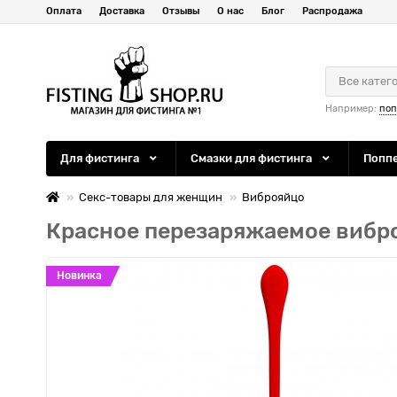
Оплата
Доставка
Отзывы
О нас
Блог
Распродажа
Все катег
Например:
по
Для фистинга
Смазки для фистинга
Попп
Секс-товары для женщин
Виброяйцо
Красное перезаряжаемое вибро
Новинка