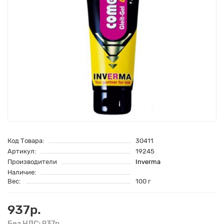
Код Товара:
30411
Артикул:
19245
Производители
Inverma
Наличие:
Вес:
100 г
937р.
Без НДС: 937р.