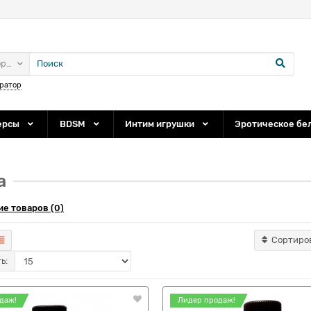
ории
ратор
ерсы
BDSM
Интим игрушки
Эротическое бе
а
е товаров (0)
Сортиро
ь:
даж!
Лидер продаж!