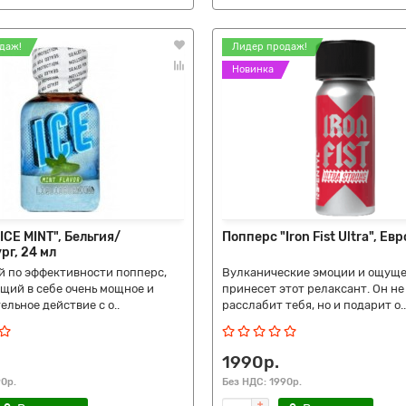
даж!
Лидер продаж!
Новинка
ICE MINT", Бельгия/
Попперс "Iron Fist Ultra", Ев
г, 24 мл
й по эффективности попперс,
Вулканические эмоции и ощущ
щий в себе очень мощное и
принесет этот релаксант. Он не
льное действие с о..
расслабит тебя, но и подарит о..
1990р.
90р.
Без НДС: 1990р.