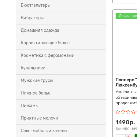
Бюстгальтеры
Лидер про
Вибраторы
Домашняя одежда
Корректирующее белье
Косметика с феромонами
Купальники
Попперс "
Мужские трусы
Люксембур
Уникальны
Нижнее белье
объединяю
продолжите
Пижамы
Приятные мелочи
1490р.
Без НДС: 14
Секс-мебель и качели