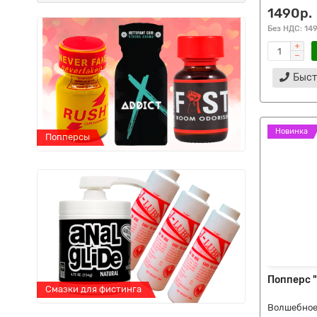
1490р.
Без НДС: 14
Быст
Новинка
Попперсы
Попперсы
Попперс "S
Смазки для фистинга
Смазки для ф
Волшебное