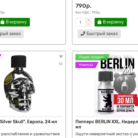
790р.
90р.
Без НДС: 790р.
В корзину
В корзину
рый заказ
Быстрый заказ
Лидер продаж!
Попперсы
Новинка
ilver Skull", Европа, 24 мл
Попперс BERLIN XXL. Нидер
истинга
Смазки для фистинга
мл
 расслабление и удовольствие
Ощути невероятный экстаз с у