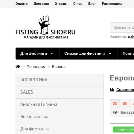
Оплата
Доставка
Отзывы
О нас
Блог
Распродажа
Все катег
Например:
виб
Для фистинга
Смазки для фистинга
Попп
Попперсы
Европа
Европ
ЗООЭРОТИКА
Сравнени
SALES
Анальная Гигиена
Показат
Все для секса
Для фистинга
Лидер про