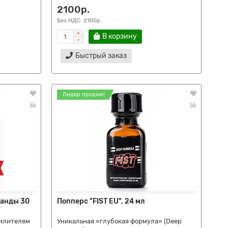
2100р.
Без НДС: 2100р.
В корзину
Быстрый заказ
Лидер продаж!
ланды 30
Попперс "FIST EU", 24 мл
силителем
Уникальная «глубокая формула» (Deep