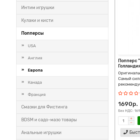
Интим игрушки
Кулаки и кисти
Попперсы
USA
Англия
Попперс "
Голландия
Европа
Оригиналь
Самый сил
Канада
рекомендуе
Франция
1690р.
Смазки для Фистинга
Без НДС: 16
BDSM и садо-мазо товары
Быст
Анальные игрушки