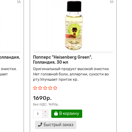
Голландия,
Попперс "Heisenberg Green",
Голландия, 30 мл
 очистки.
Оригинальный продукт высокой очистки.
шает
Нет головной боли, аллергии, сухости во
рту.Улучшает приток кр..
1690р.
Без НДС: 1690р.
В корзину
Быстрый заказ