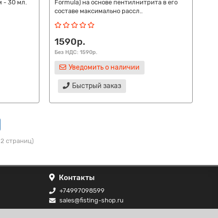
 - 30 мл.
Formula) на основе пентилнитрита в его
составе максимально рассл..
1590р.
Без НДС: 1590р.
Уведомить о наличии
Быстрый заказ
 2 страниц)
Контакты
+74997098599
sales@fisting-shop.ru