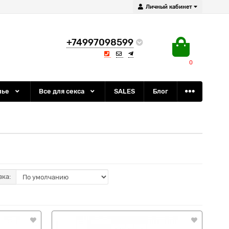
Личный кабинет
+74997098599
0
лье
Все для секса
SALES
Блог
вка: