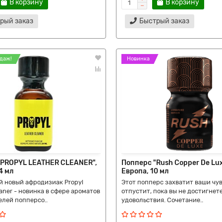
В корзину
В корзину
рый заказ
Быстрый заказ
даж!
Новинка
"PROPYL LEATHER CLEANER",
Попперс "Rush Copper De Lux
4 мл
Европа, 10 мл
 новый афродизиак Propyl
Этот попперс захватит ваши чув
eaner - новинка в сфере ароматов
отпустит, пока вы не достигнет
лей попперсо..
удовольствия. Сочетание..