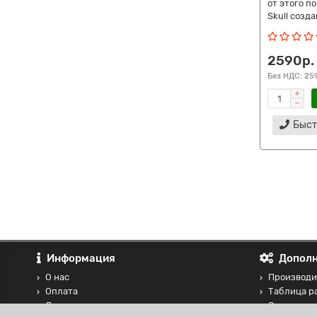
от этого по
Skull созда
2590р.
Без НДС: 25
Быст
Информация
Дополн
О нас
Производи
Оплата
Таблица р
Доставка
Отзывы