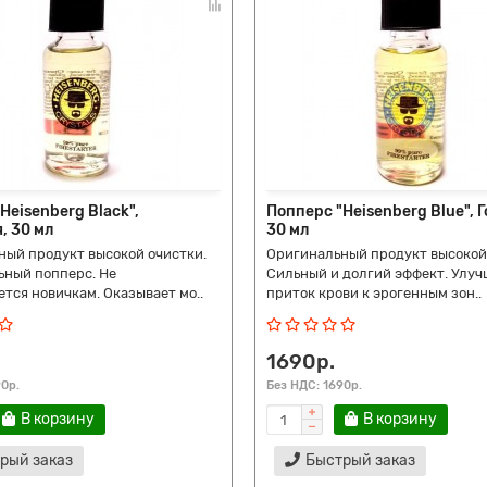
Heisenberg Black",
Попперс "Heisenberg Blue", 
, 30 мл
30 мл
ный продукт высокой очистки.
Оригинальный продукт высокой
ьный попперс. Не
Сильный и долгий эффект. Улуч
тся новичкам. Оказывает мо..
приток крови к эрогенным зон..
1690р.
90р.
Без НДС: 1690р.
В корзину
В корзину
рый заказ
Быстрый заказ