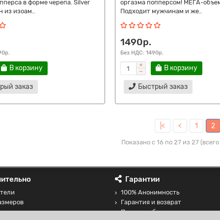
пперса в форме черепа. Silver
оргазма попперсом! МЕГА-объем
н из изоам..
Подходит мужчинам и же..
1490р.
90р.
Без НДС: 1490р.
В корзину
В корзину
рый заказ
Быстрый заказ
|<
<
1
2
Показано с 16 по 27 из 27 (всего
ительно
Гарантии
тели
100% Анонимность
азмеров
Гарантия и возврат
Политика безопасности