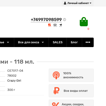
Личный кабинет
+74997098599
0
лье
Все для секса
SALES
Блог
ми - 118 мл.
CE7017-04
100%
78002
анонимность
Crazy Girl
300 г
Все виды оплат
Акции, скидки,