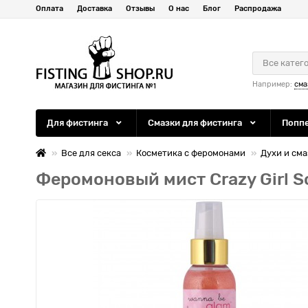
Оплата
Доставка
Отзывы
О нас
Блог
Распродажа
Все катег
Например:
сма
Для фистинга
Смазки для фистинга
Попп
Все для секса
Косметика с феромонами
Духи и см
Феромоновый мист Crazy Girl So