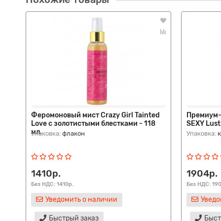
Феромоновый мист Crazy Girl Tainted
Премиум-
Love с золотистыми блестками - 118
SEXY Lust 
мл.
Упаковка:
флакон
Упаковка:
1410р.
1904р.
Без НДС: 1410р.
Без НДС: 19
Уведомить о наличии
Уведо
Быстрый заказ
Быст