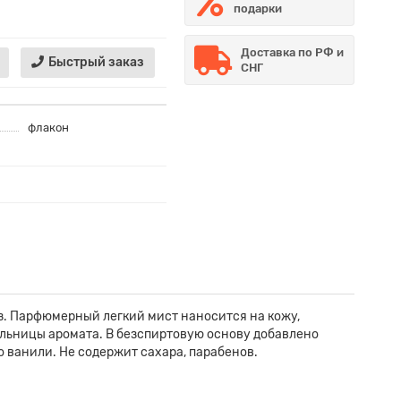
подарки
Доставка по РФ и
Быстрый заказ
СНГ
флакон
з. Парфюмерный легкий мист наносится на кожу,
льницы аромата. В безспиртовую основу добавлено
о ванили. Не содержит сахара, парабенов.