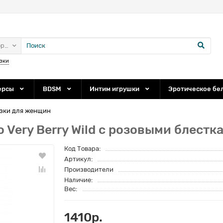
ории
зки
ерсы
BDSM
Интим игрушки
Эротическое бе
азки для женщин
 Very Berry Wild с розовыми блестка
Код Товара:
Артикул:
Производители
Наличие:
Вес:
1410р.