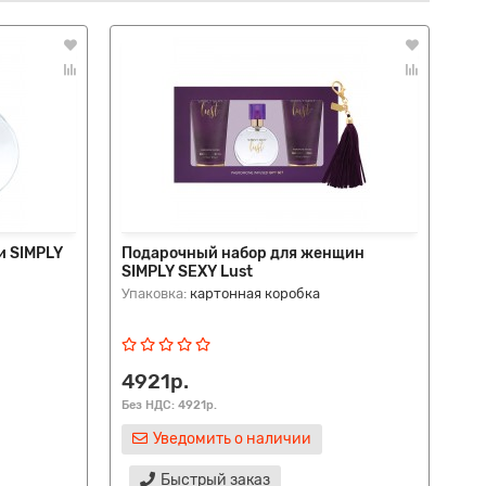
и SIMPLY
Подарочный набор для женщин
Па
SIMPLY SEXY Lust
Mid
Упаковка:
картонная коробка
Ко
ко
4921р.
13
Без НДС: 4921р.
Без
Уведомить о наличии
Быстрый заказ