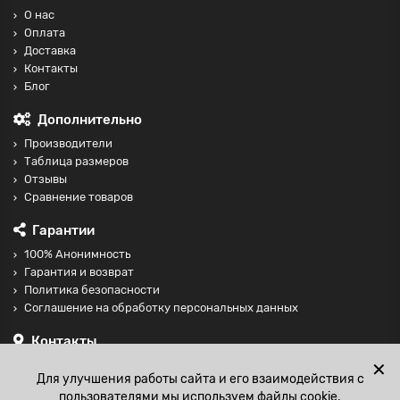
О нас
Оплата
Доставка
Контакты
Блог
Дополнительно
Производители
Таблица размеров
Отзывы
Сравнение товаров
Гарантии
100% Анонимность
Гарантия и возврат
Политика безопасности
Соглашение на обработку персональных данных
Контакты
+74997098599
✕
Для улучшения работы сайта и его взаимодействия с
sales@fisting-shop.ru
пользователями мы используем файлы cookie.