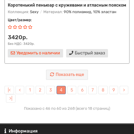
Коротенький пеньюар с кружевами и атласным пояском
Коллекция:
Sexy
Материал:
90% полиамид, 10% эластан
Цвет/размер:
3420р.
Без НДС: 3420р.
Уведомить о наличии
Быстрый заказ
Показать еще
|<
<
1
2
3
4
5
6
7
8
9
>
>|
Показано с 46 по 60 из 268 (всего 18 страниц)
Информация