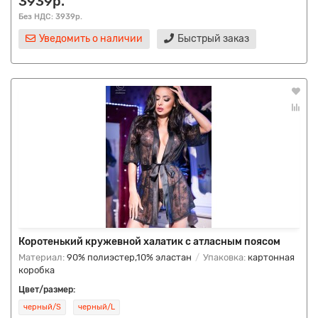
3939р.
Без НДС: 3939р.
Уведомить о наличии
Быстрый заказ
Коротенький кружевной халатик с атласным поясом
Материал:
90% полиэстер,10% эластан
Упаковка:
картонная
коробка
Цвет/размер:
черный/S
черный/L