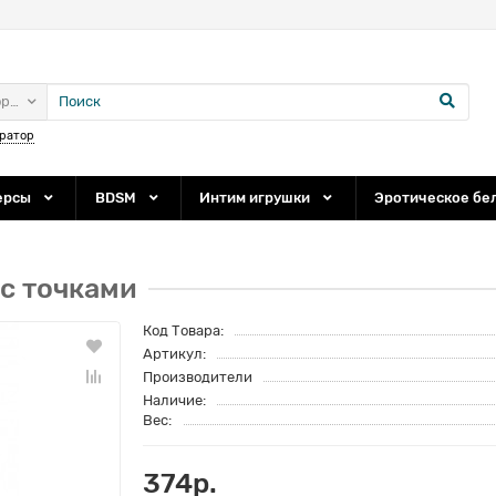
ории
ратор
ерсы
BDSM
Интим игрушки
Эротическое бе
с точками
Код Товара:
Артикул:
Производители
Наличие:
Вес:
374р.