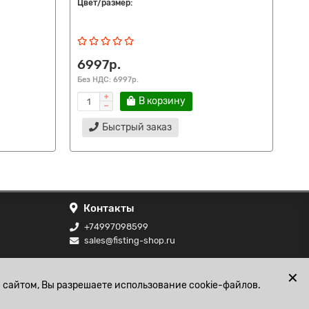
Цвет/размер:
Цве
че
6997р.
69
Без НДС: 6997р.
Без
В корзину
Быстрый заказ
Контакты
+74997098599
sales@fisting-shop.ru
ональных
✕
 сайтом, Вы разрешаете использование cookie-файлов.