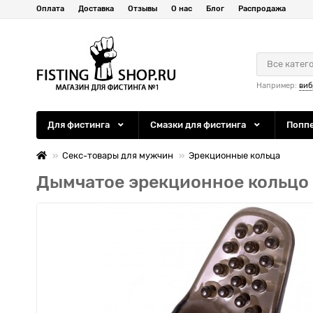
Оплата
Доставка
Отзывы
О нас
Блог
Распродажа
Все катег
Например:
виб
Для фистинга
Смазки для фистинга
Попп
Секс-товары для мужчин
Эрекционные кольца
Дымчатое эрекционное кольцо 