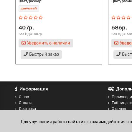
Цвет/размер:
Цвет/разме
дымчатый
407р.
686р.
Без НДС: 407р.
Без НДС: 68
Уведомить о наличии
Уведо
Быстрый заказ
Быст
Информация
Дополн
О нас
Производи
Оплата
Таблица р
Доставка
Отзывы
Контакты
Сравнение
Блог
Для улучшения работы сайта и его взаимодействия с 