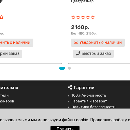
р:
Цвет/размер:
2160р.
6р.
Без НДС: 2160р.
мить о наличии
Уведомить о наличии
рый заказ
Быстрый заказ
ительно
Гарантии
тели
100% Анонимность
азмеров
Гарантия и возврат
Политика безопасности
 товаров
Соглашение на обработку перс
данных
пользователями мы используем файлы cookie. Продолжая работу с
Принять