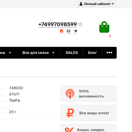
Личный кабинет
+74997098599
0
лье
Все для секса
SALES
Блог
748030
100%
67611
анонимность
ToyFa
25 г
Все виды оплат
Акции, скидки,