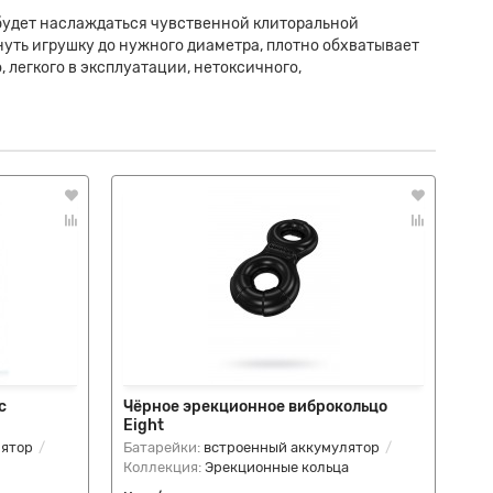
 будет наслаждаться чувственной клиторальной
нуть игрушку до нужного диаметра, плотно обхватывает
 легкого в эксплуатации, нетоксичного,
с
Чёрное эрекционное виброкольцо
Чё
Eight
St
лятор
Батарейки:
встроенный аккумулятор
Диа
Коллекция:
Эрекционные кольца
Эр