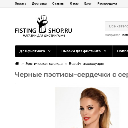
Оплата
Доставка
Отзывы
О нас
Блог
Распродажа
Все катег
Например:
по
Для фистинга
Смазки для фистинга
Попп
Эротическая одежда
Beauty-аксессуары
Черные пэстисы-сердечки с с