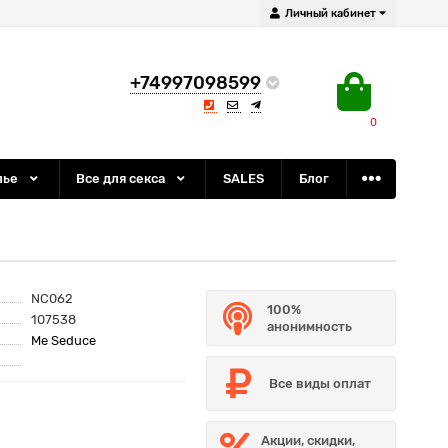
Личный кабинет
+74997098599
0
лье
Все для секса
SALES
Блог
NC062
100%
107538
анонимность
Me Seduce
Все виды оплат
Акции, скидки,