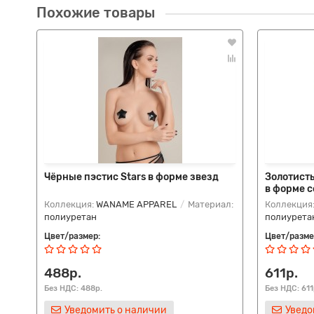
Похожие товары
Чёрные пэстис Stars в форме звезд
Золотисты
в форме с
Коллекция:
WANAME APPAREL
Материал:
Коллекция
полиуретан
полиурета
Цвет/размер:
Цвет/разме
488р.
611р.
Без НДС: 488р.
Без НДС: 611
Уведомить о наличии
Уведо