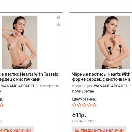
е пэстис Hearts With Tassels
Чёрные пэстисы Hearts With T
ердец с кисточками
форме сердец с кисточками
:
WANAME APPAREL
Материал:
Коллекция:
WANAME APPAREL
н
полиуретан
р:
Цвет/размер:
611р.
р.
Без НДС: 611р.
мить о наличии
Уведомить о наличии