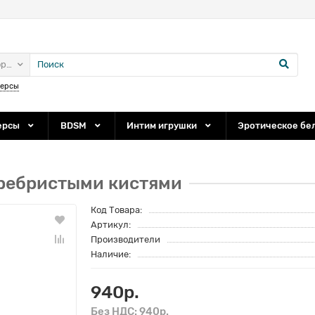
ории
персы
ерсы
BDSM
Интим игрушки
Эротическое бе
еребристыми кистями
Код Товара:
Артикул:
Производители
Наличие:
940р.
Без НДС: 940р.