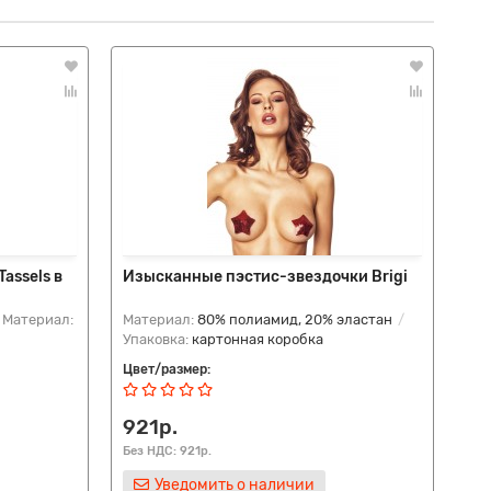
assels в
Изысканные пэстис-звездочки Brigi
Иг
ки
Материал:
Материал:
80% полиамид, 20% эластан
Ма
Упаковка:
картонная коробка
Упа
Цвет/размер:
Цве
921р.
72
Без НДС: 921р.
Без
Уведомить о наличии