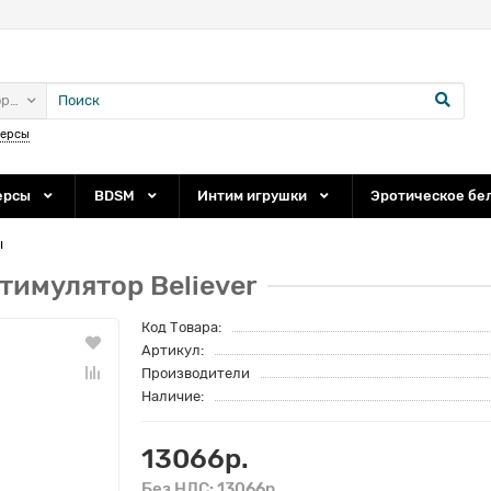
ории
персы
ерсы
BDSM
Интим игрушки
Эротическое бе
ы
имулятор Believer
Код Товара:
Артикул:
Производители
Наличие:
13066р.
Без НДС: 13066р.