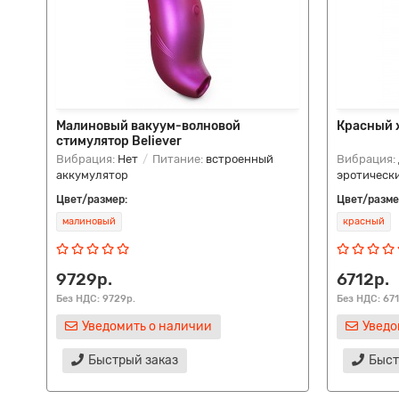
Малиновый вакуум-волновой
Красный 
стимулятор Believer
Вибрация:
Нет
Питание:
встроенный
Вибрация:
аккумулятор
эротическ
Цвет/размер:
Цвет/разме
малиновый
красный
9729р.
6712р.
Без НДС: 9729р.
Без НДС: 671
Уведомить о наличии
Уведо
Быстрый заказ
Быст