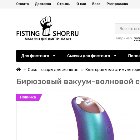
Оплата
Доставка
Отзывы
О нас
Блог
Распродажа
Все катег
Например:
по
Для фистинга
Смазки для фистинга
Попп
Секс-товары для женщин
Клиторальные стимулятор
Бирюзовый вакуум-волновой ст
Новинка