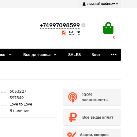
Личный кабинет
+74997098599
0
лье
Все для секса
SALES
Блог
6033227
100%
397549
анонимность
Love to Love
В наличии
Все виды оплат
Акции, скидки,