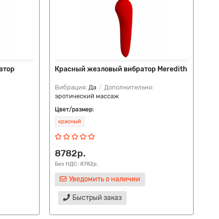
атор
Красный жезловый вибратор Meredith
Фи
Вибрация:
Да
Дополнительно:
Ви
эротический массаж
эр
Цвет/размер:
Цве
красный
фи
8782р.
87
Без НДС: 8782р.
Без
Уведомить о наличии
Быстрый заказ