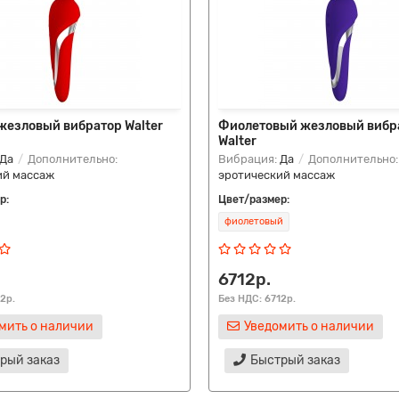
жезловый вибратор Walter
Фиолетовый жезловый вибр
Walter
Да
Дополнительно:
Вибрация:
Да
Дополнительно:
ий массаж
эротический массаж
р:
Цвет/размер:
фиолетовый
6712р.
2р.
Без НДС: 6712р.
мить о наличии
Уведомить о наличии
рый заказ
Быстрый заказ