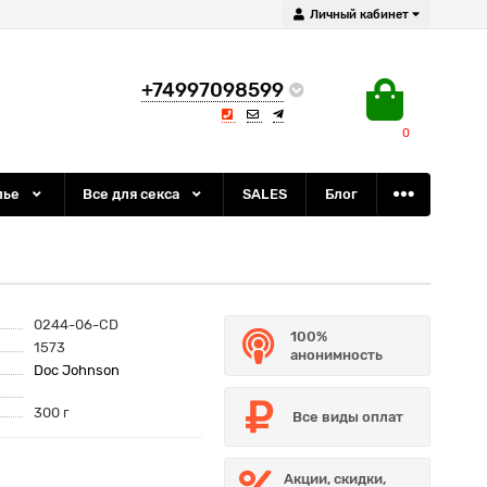
Личный кабинет
+74997098599
0
лье
Все для секса
SALES
Блог
0244-06-CD
100%
1573
анонимность
Doc Johnson
300 г
Все виды оплат
Акции, скидки,