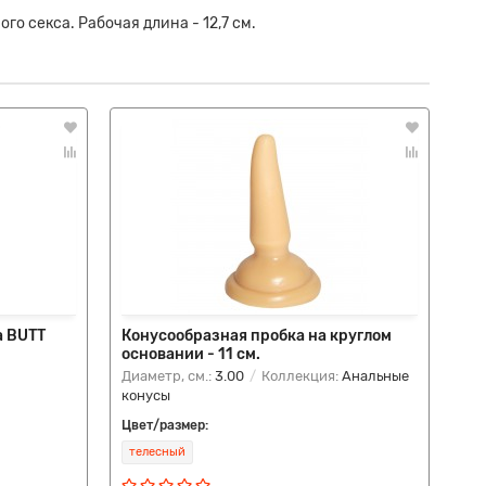
о секса. Рабочая длина - 12,7 см.
а BUTT
Конусообразная пробка на круглом
Из
основании - 11 см.
№1
Диаметр, см.:
3.00
Коллекция:
Анальные
Диа
конусы
ко
Цвет/размер:
Цве
телесный
че