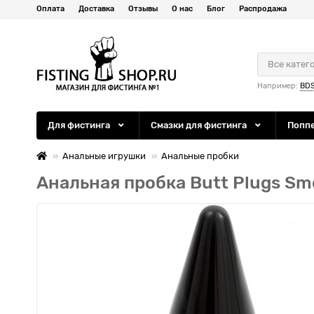
Оплата
Доставка
Отзывы
О нас
Блог
Распродажа
Все катег
Например:
BD
Для фистинга
Смазки для фистинга
Попп
Анальные игрушки
Анальные пробки
Анальная пробка Butt Plugs Smoo