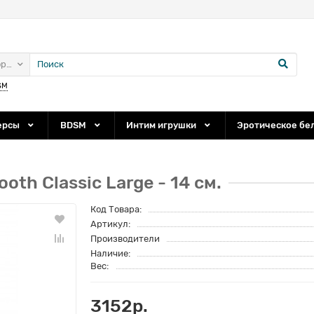
ории
SM
ерсы
BDSM
Интим игрушки
Эротическое бе
th Classic Large - 14 см.
Код Товара:
Артикул:
Производители
Наличие:
Вес:
3152р.