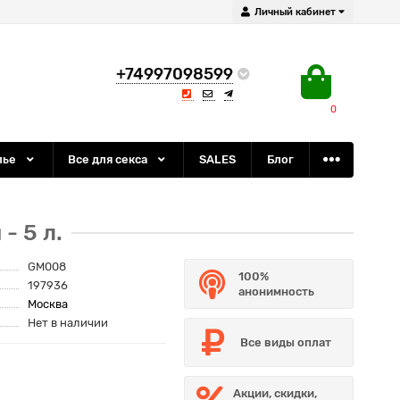
Личный кабинет
+74997098599
0
лье
Все для секса
SALES
Блог
- 5 л.
GM008
100%
197936
анонимность
Москва
Нет в наличии
Все виды оплат
Акции, скидки,