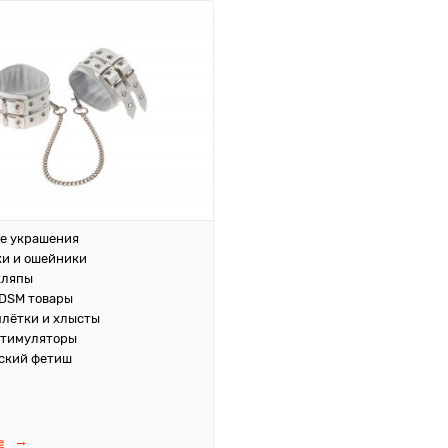
е украшения
и и ошейники
кляпы
DSM товары
плётки и хлысты
стимуляторы
ский фетиш
е