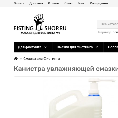
Оплата
Доставка
Отзывы
О нас
Блог
Распродажа
Все катег
Например:
по
Для фистинга
Смазки для фистинга
Попп
Смазки для Фистинга
Канистра увлажняющей смазки 