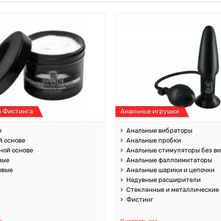
я Фистинга
Анальные игрушки
е
Анальные вибраторы
й основе
Анальные пробки
ной основе
Анальные стимуляторы без в
вые
Анальные фаллоимитаторы
овые
Анальные шарики и цепочки
Надувные расширители
Стеклянные и металлические
Фистинг