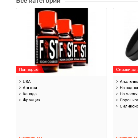
Все категории
Попперсы
Смазки дл
USA
Анальны
Англия
На водно
Канада
На масля
Франция
Порошко
Силикон