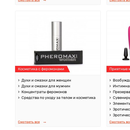
Смотреть все
Смотреть вс
Косметика с феромонами
Приятные 
Духи и смазки для женщин
Возбужда
Духи и смазки для мужчин
Интимная
Концентраты феромонов
Презерв
Средства по уходу за телом и косметика
Сувенир
Элементы
Эротичес
Эротичес
Смотреть все
Смотреть вс