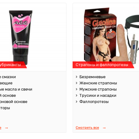
лубриканты
Страпоны и фаллопротезы
 смазки
Безремневые
ающие
Женские страпоны
е масла и свечи
Мужские страпоны
й основе
Трусики и насадки
оновой основе
Фаллопротезы
аторы
е
Смотреть все