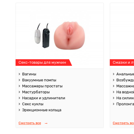
Секс-товары для мужчин
Смазки и 
Вагины
Анальные
Вакуумные помпы
Возбужд
Массажеры простаты
Массажны
Мастурбаторы
На водно
Насадки и удлинители
На силик
Секс куклы
Пролонг
Эрекционные кольца
Смотреть все
Смотреть вс