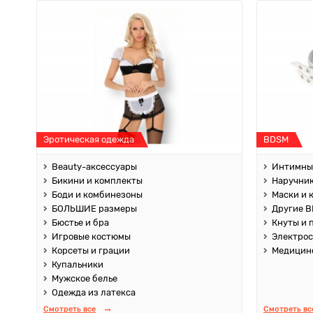
Эротическая одежда
BDSM
Beauty-аксессуары
Интимны
Бикини и комплекты
Наручник
Боди и комбинезоны
Маски и 
БОЛЬШИЕ размеры
Другие B
Бюстье и бра
Кнуты и 
Игровые костюмы
Электро
Корсеты и грации
Медицин
Купальники
Мужское белье
Одежда из латекса
Смотреть все
Смотреть вс