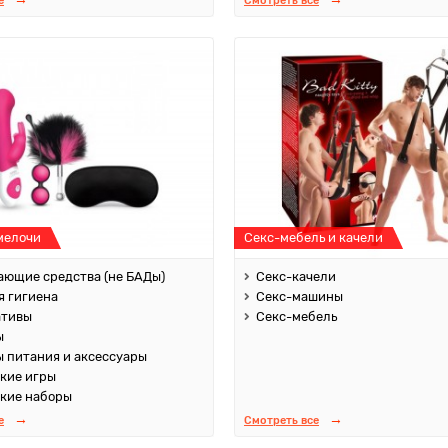
е
Смотреть все
мелочи
Секс-мебель и качели
ющие средства (не БАДы)
Секс-качели
 гигиена
Секс-машины
ативы
Секс-мебель
ы
 питания и аксессуары
кие игры
кие наборы
е
Смотреть все