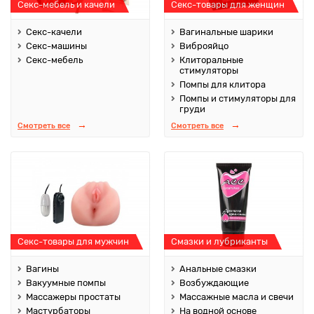
Секс-мебель и качели
Секс-товары для женщин
Секс-качели
Вагинальные шарики
Секс-машины
Виброяйцо
Секс-мебель
Клиторальные
стимуляторы
Помпы для клитора
Помпы и стимуляторы для
груди
Смотреть все
Смотреть все
Секс-товары для мужчин
Смазки и лубриканты
Вагины
Анальные смазки
Вакуумные помпы
Возбуждающие
Массажеры простаты
Массажные масла и свечи
Мастурбаторы
На водной основе