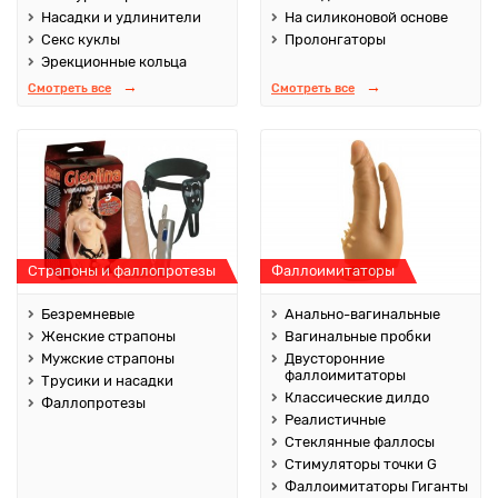
Насадки и удлинители
На силиконовой основе
Секс куклы
Пролонгаторы
Эрекционные кольца
Смотреть все
Смотреть все
Страпоны и фаллопротезы
Фаллоимитаторы
Безремневые
Анально-вагинальные
Женские страпоны
Вагинальные пробки
Мужские страпоны
Двусторонние
фаллоимитаторы
Трусики и насадки
Классические дилдо
Фаллопротезы
Реалистичные
Стеклянные фаллосы
Стимуляторы точки G
Фаллоимитаторы Гиганты