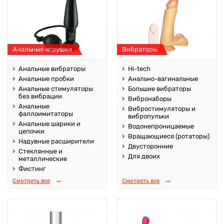
Анальные игрушки
Вибраторы
Анальные вибраторы
Hi-tech
Анальные пробки
Анально-вагинальные
Анальные стимуляторы
Большие вибраторы
без вибрации
Вибронаборы
Анальные
Вибростимуляторы и
фаллоимитаторы
вибропульки
Анальные шарики и
Водонепроницаемые
цепочки
Вращающиеся (ротаторы)
Надувные расширители
Двусторонние
Стеклянные и
Для двоих
металлические
Фистинг
Смотреть все
Смотреть все