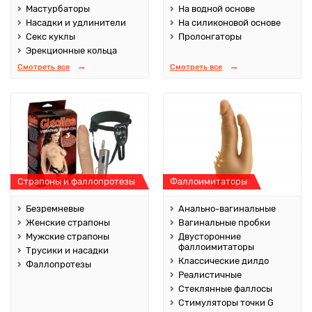
Мастурбаторы
На водной основе
Насадки и удлинители
На силиконовой основе
Секс куклы
Пролонгаторы
Эрекционные кольца
Смотреть все
Смотреть все
Страпоны и фаллопротезы
Фаллоимитаторы
Безремневые
Анально-вагинальные
Женские страпоны
Вагинальные пробки
Мужские страпоны
Двусторонние
фаллоимитаторы
Трусики и насадки
Классические дилдо
Фаллопротезы
Реалистичные
Стеклянные фаллосы
Стимуляторы точки G