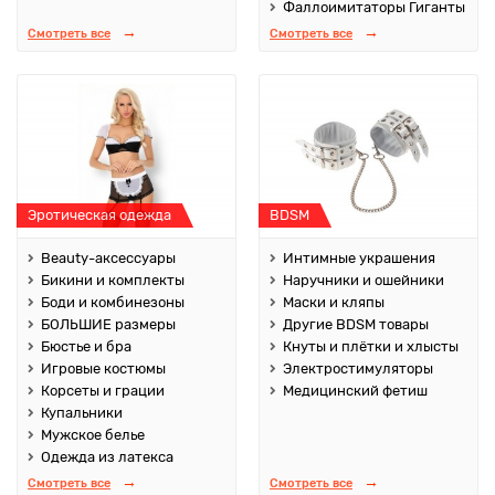
Фаллоимитаторы Гиганты
Смотреть все
Смотреть все
Эротическая одежда
BDSM
Beauty-аксессуары
Интимные украшения
Бикини и комплекты
Наручники и ошейники
Боди и комбинезоны
Маски и кляпы
БОЛЬШИЕ размеры
Другие BDSM товары
Бюстье и бра
Кнуты и плётки и хлысты
Игровые костюмы
Электростимуляторы
Корсеты и грации
Медицинский фетиш
Купальники
Мужское белье
Одежда из латекса
Смотреть все
Смотреть все