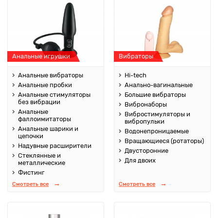
Анальные игрушки
Вибраторы
Анальные вибраторы
Hi-tech
Анальные пробки
Анально-вагинальные
Анальные стимуляторы
Большие вибраторы
без вибрации
Вибронаборы
Анальные
Вибростимуляторы и
фаллоимитаторы
вибропульки
Анальные шарики и
Водонепроницаемые
цепочки
Вращающиеся (ротаторы)
Надувные расширители
Двусторонние
Стеклянные и
Для двоих
металлические
Фистинг
Смотреть все
Смотреть все