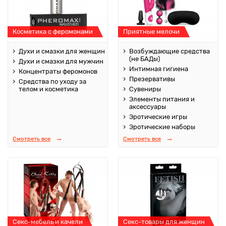
Косметика с феромонами
Приятные мелочи
Духи и смазки для женщин
Возбуждающие средства
(не БАДы)
Духи и смазки для мужчин
Интимная гигиена
Концентраты феромонов
Презервативы
Средства по уходу за
телом и косметика
Сувениры
Элементы питания и
аксессуары
Эротические игры
Эротические наборы
Смотреть все
Смотреть все
Секс-мебель и качели
Секс-товары для женщин