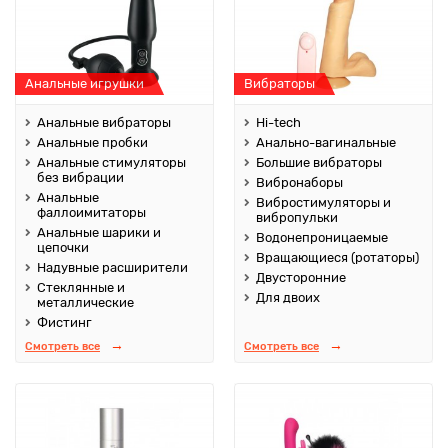
Анальные игрушки
Вибраторы
Анальные вибраторы
Hi-tech
Анальные пробки
Анально-вагинальные
Анальные стимуляторы
Большие вибраторы
без вибрации
Вибронаборы
Анальные
Вибростимуляторы и
фаллоимитаторы
вибропульки
Анальные шарики и
Водонепроницаемые
цепочки
Вращающиеся (ротаторы)
Надувные расширители
Двусторонние
Стеклянные и
Для двоих
металлические
Фистинг
Смотреть все
Смотреть все