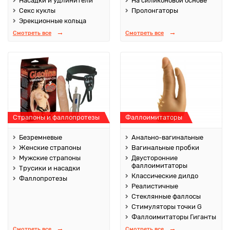
Насадки и удлинители
На силиконовой основе
Секс куклы
Пролонгаторы
Эрекционные кольца
Смотреть все
Смотреть все
Страпоны и фаллопротезы
Фаллоимитаторы
Безремневые
Анально-вагинальные
Женские страпоны
Вагинальные пробки
Мужские страпоны
Двусторонние
фаллоимитаторы
Трусики и насадки
Классические дилдо
Фаллопротезы
Реалистичные
Стеклянные фаллосы
Стимуляторы точки G
Фаллоимитаторы Гиганты
Смотреть все
Смотреть все