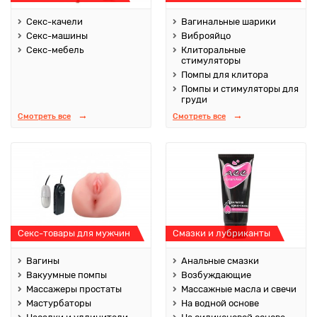
Секс-качели
Вагинальные шарики
Секс-машины
Виброяйцо
Секс-мебель
Клиторальные
стимуляторы
Помпы для клитора
Помпы и стимуляторы для
груди
Смотреть все
Смотреть все
Секс-товары для мужчин
Смазки и лубриканты
Вагины
Анальные смазки
Вакуумные помпы
Возбуждающие
Массажеры простаты
Массажные масла и свечи
Мастурбаторы
На водной основе