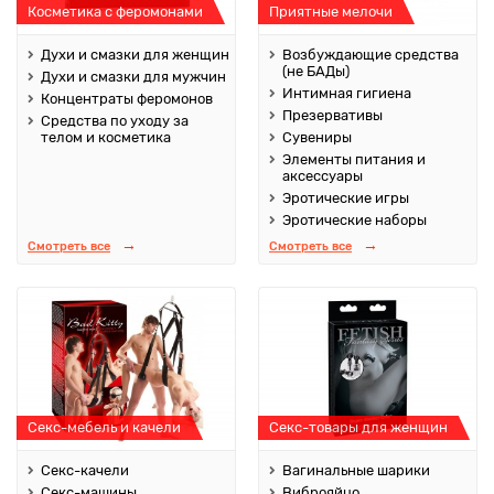
Косметика с феромонами
Приятные мелочи
Духи и смазки для женщин
Возбуждающие средства
(не БАДы)
Духи и смазки для мужчин
Интимная гигиена
Концентраты феромонов
Презервативы
Средства по уходу за
телом и косметика
Сувениры
Элементы питания и
аксессуары
Эротические игры
Эротические наборы
Смотреть все
Смотреть все
Секс-мебель и качели
Секс-товары для женщин
Секс-качели
Вагинальные шарики
Секс-машины
Виброяйцо