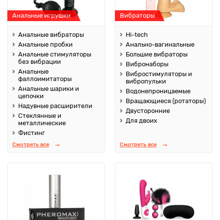
Анальные игрушки
Вибраторы
Анальные вибраторы
Hi-tech
Анальные пробки
Анально-вагинальные
Анальные стимуляторы
Большие вибраторы
без вибрации
Вибронаборы
Анальные
Вибростимуляторы и
фаллоимитаторы
вибропульки
Анальные шарики и
Водонепроницаемые
цепочки
Вращающиеся (ротаторы)
Надувные расширители
Двусторонние
Стеклянные и
Для двоих
металлические
Фистинг
Смотреть все
Смотреть все