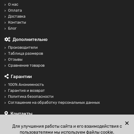
О нас
Оплата
Доставка
Контакты
Блог
Дополнительно
Производители
Таблица размеров
Отзывы
Сравнение товаров
Гарантии
100% Анонимность
Гарантия и возврат
Политика безопасности
Соглашение на обработку персональных данных
Контакты
+74997098599
✕
Для улучшения работы сайта и его взаимодействия с
sales@fisting-shop.ru
пользователями мы используем файлы cookie.