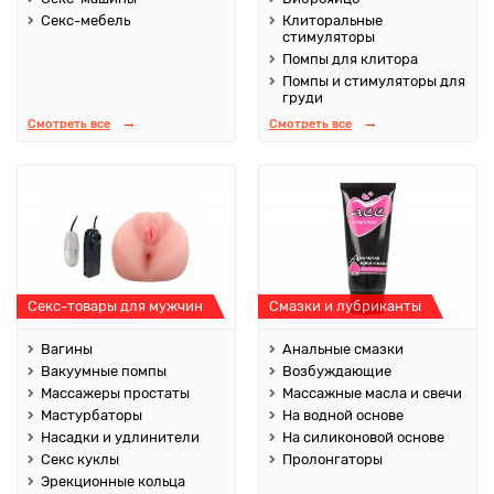
Секс-мебель
Клиторальные
стимуляторы
Помпы для клитора
Помпы и стимуляторы для
груди
Смотреть все
Смотреть все
Секс-товары для мужчин
Смазки и лубриканты
Вагины
Анальные смазки
Вакуумные помпы
Возбуждающие
Массажеры простаты
Массажные масла и свечи
Мастурбаторы
На водной основе
Насадки и удлинители
На силиконовой основе
Секс куклы
Пролонгаторы
Эрекционные кольца