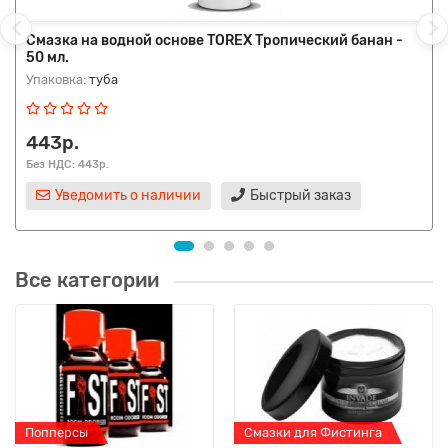
Смазка на водной основе TOREX Тропический банан -
50 мл.
Упаковка:
туба
443р.
Без НДС: 443р.
Уведомить о наличии
Быстрый заказ
Все категории
Попперсы
Смазки для Фистинга