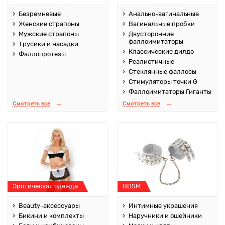
Безремневые
Анально-вагинальные
Женские страпоны
Вагинальные пробки
Мужские страпоны
Двусторонние
фаллоимитаторы
Трусики и насадки
Классические дилдо
Фаллопротезы
Реалистичные
Стеклянные фаллосы
Стимуляторы точки G
Фаллоимитаторы Гиганты
Смотреть все
Смотреть все
Эротическая одежда
BDSM
Beauty-аксессуары
Интимные украшения
Бикини и комплекты
Наручники и ошейники