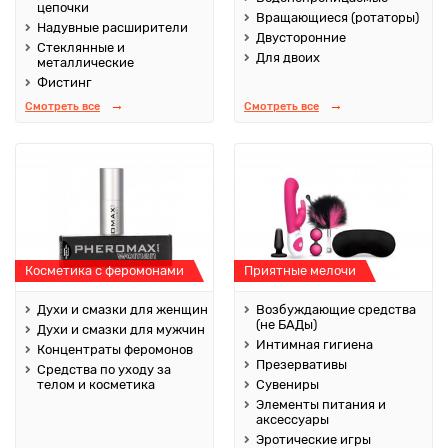
цепочки
Вращающиеся (ротаторы)
Надувные расширители
Двусторонние
Стеклянные и
Для двоих
металлические
Фистинг
Смотреть все
Смотреть все
Косметика с феромонами
Приятные мелочи
Духи и смазки для женщин
Возбуждающие средства
(не БАДы)
Духи и смазки для мужчин
Интимная гигиена
Концентраты феромонов
Презервативы
Средства по уходу за
телом и косметика
Сувениры
Элементы питания и
аксессуары
Эротические игры