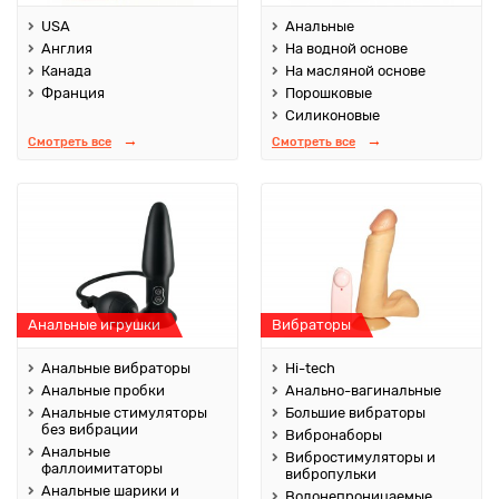
USA
Анальные
Англия
На водной основе
Канада
На масляной основе
Франция
Порошковые
Силиконовые
Смотреть все
Смотреть все
Анальные игрушки
Вибраторы
Анальные вибраторы
Hi-tech
Анальные пробки
Анально-вагинальные
Анальные стимуляторы
Большие вибраторы
без вибрации
Вибронаборы
Анальные
Вибростимуляторы и
фаллоимитаторы
вибропульки
Анальные шарики и
Водонепроницаемые