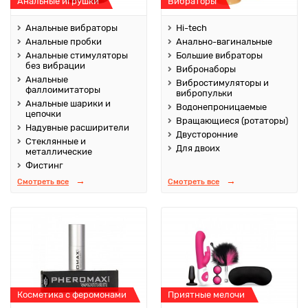
Анальные игрушки
Вибраторы
Анальные вибраторы
Hi-tech
Анальные пробки
Анально-вагинальные
Анальные стимуляторы
Большие вибраторы
без вибрации
Вибронаборы
Анальные
Вибростимуляторы и
фаллоимитаторы
вибропульки
Анальные шарики и
Водонепроницаемые
цепочки
Вращающиеся (ротаторы)
Надувные расширители
Двусторонние
Стеклянные и
Для двоих
металлические
Фистинг
Смотреть все
Смотреть все
Косметика с феромонами
Приятные мелочи