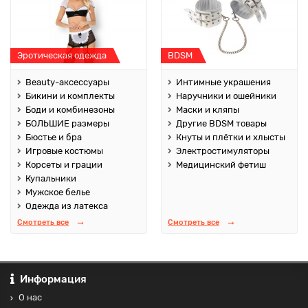
Эротическая одежда
BDSM
Beauty-аксессуары
Интимные украшения
Бикини и комплекты
Наручники и ошейники
Боди и комбинезоны
Маски и кляпы
БОЛЬШИЕ размеры
Другие BDSM товары
Бюстье и бра
Кнуты и плётки и хлысты
Игровые костюмы
Электростимуляторы
Корсеты и грации
Медицинский фетиш
Купальники
Мужское белье
Одежда из латекса
Смотреть все
Смотреть все
Информация
О нас