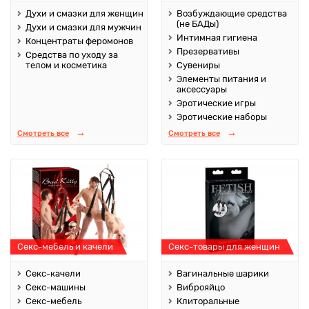
Духи и смазки для женщин
Возбуждающие средства
(не БАДы)
Духи и смазки для мужчин
Интимная гигиена
Концентраты феромонов
Презервативы
Средства по уходу за
телом и косметика
Сувениры
Элементы питания и
аксессуары
Эротические игры
Эротические наборы
Смотреть все
Смотреть все
Секс-мебель и качели
Секс-товары для женщин
Секс-качели
Вагинальные шарики
Секс-машины
Виброяйцо
Секс-мебель
Клиторальные