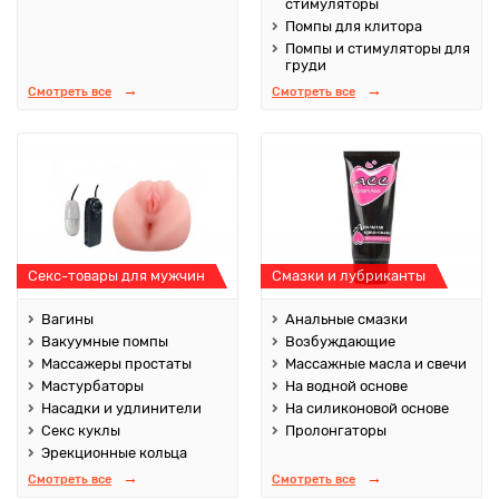
стимуляторы
Помпы для клитора
Помпы и стимуляторы для
груди
Смотреть все
Смотреть все
Секс-товары для мужчин
Смазки и лубриканты
Вагины
Анальные смазки
Вакуумные помпы
Возбуждающие
Массажеры простаты
Массажные масла и свечи
Мастурбаторы
На водной основе
Насадки и удлинители
На силиконовой основе
Секс куклы
Пролонгаторы
Эрекционные кольца
Смотреть все
Смотреть все