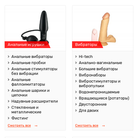
Анальные игрушки
Вибраторы
Анальные вибраторы
Hi-tech
Анальные пробки
Анально-вагинальные
Анальные стимуляторы
Большие вибраторы
без вибрации
Вибронаборы
Анальные
Вибростимуляторы и
фаллоимитаторы
вибропульки
Анальные шарики и
Водонепроницаемые
цепочки
Вращающиеся (ротаторы)
Надувные расширители
Двусторонние
Стеклянные и
Для двоих
металлические
Фистинг
Смотреть все
Смотреть все