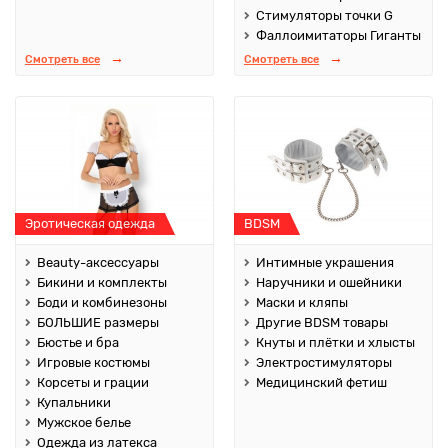
Стимуляторы точки G
Фаллоимитаторы Гиганты
Смотреть все
Смотреть все
Эротическая одежда
BDSM
Beauty-аксессуары
Интимные украшения
Бикини и комплекты
Наручники и ошейники
Боди и комбинезоны
Маски и кляпы
БОЛЬШИЕ размеры
Другие BDSM товары
Бюстье и бра
Кнуты и плётки и хлысты
Игровые костюмы
Электростимуляторы
Корсеты и грации
Медицинский фетиш
Купальники
Мужское белье
Одежда из латекса