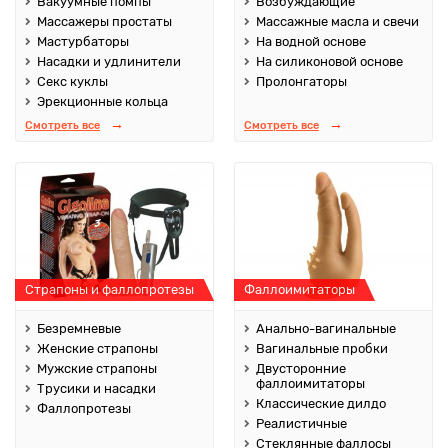
Вакуумные помпы
Возбуждающие
Массажеры простаты
Массажные масла и свечи
Мастурбаторы
На водной основе
Насадки и удлинители
На силиконовой основе
Секс куклы
Пролонгаторы
Эрекционные кольца
Смотреть все
Смотреть все
Страпоны и фаллопротезы
Фаллоимитаторы
Безремневые
Анально-вагинальные
Женские страпоны
Вагинальные пробки
Мужские страпоны
Двусторонние
фаллоимитаторы
Трусики и насадки
Классические дилдо
Фаллопротезы
Реалистичные
Стеклянные фаллосы