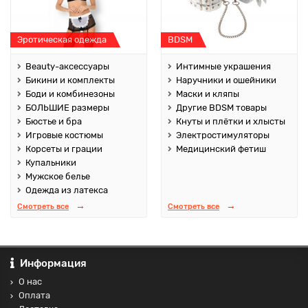
Эротическая одежда
BDSM
Beauty-аксессуары
Интимные украшения
Бикини и комплекты
Наручники и ошейники
Боди и комбинезоны
Маски и кляпы
БОЛЬШИЕ размеры
Другие BDSM товары
Бюстье и бра
Кнуты и плётки и хлысты
Игровые костюмы
Электростимуляторы
Корсеты и грации
Медицинский фетиш
Купальники
Мужское белье
Одежда из латекса
Смотреть все
Смотреть все
Информация
О нас
Оплата