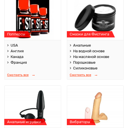
Попперсы
Смазки для Фистинга
USA
Анальные
Англия
На водной основе
Канада
На масляной основе
Франция
Порошковые
Силиконовые
Смотреть все
Смотреть все
Анальные игрушки
Вибраторы