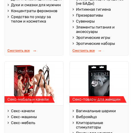
(не БАДы)
Духи и смазки для мужчин
Интимная гигиена
Концентраты феромонов
Презервативы
Средства по уходу за
телом и косметика
Сувениры
Элементы питания и
аксессуары
Эротические игры
Эротические наборы
Смотреть все
Смотреть все
Секс-мебель и качели
Секс-товары для женщин
Секс-качели
Вагинальные шарики
Секс-машины
Виброяйцо
Секс-мебель
Клиторальные
стимуляторы