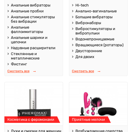
Анальные вибраторы
Hi-tech
Анальные пробки
Анально-вагинальные
Анальные стимуляторы
Большие вибраторы
без вибрации
Вибронаборы
Анальные
Вибростимуляторы и
фаллоимитаторы
вибропульки
Анальные шарики и
Водонепроницаемые
цепочки
Вращающиеся (ротаторы)
Надувные расширители
Двусторонние
Стеклянные и
Для двоих
металлические
Фистинг
Смотреть все
Смотреть все
Косметика с феромонами
Приятные мелочи
Духи и смазки для женщин
Возбуждающие средства