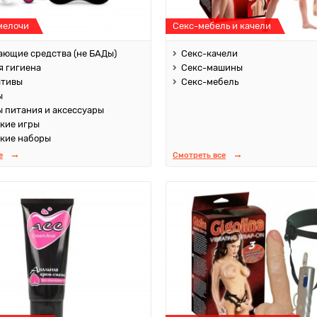
мелочи
Секс-мебель и качели
ющие средства (не БАДы)
Секс-качели
 гигиена
Секс-машины
ативы
Секс-мебель
ы
 питания и аксессуары
кие игры
кие наборы
е
Смотреть все