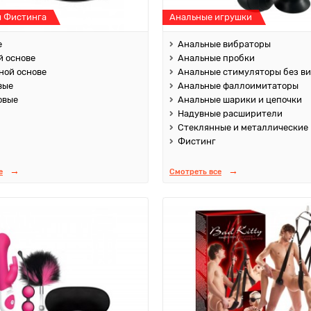
я Фистинга
Анальные игрушки
е
Анальные вибраторы
й основе
Анальные пробки
ной основе
Анальные стимуляторы без в
вые
Анальные фаллоимитаторы
овые
Анальные шарики и цепочки
Надувные расширители
Стеклянные и металлические
Фистинг
е
Смотреть все