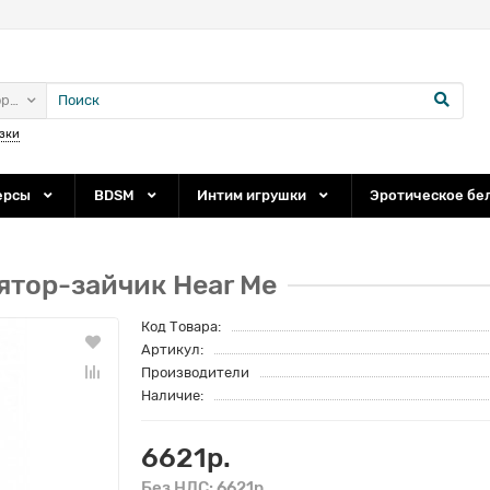
ории
зки
ерсы
BDSM
Интим игрушки
Эротическое бе
тор-зайчик Hear Me
Код Товара:
Артикул:
Производители
Наличие:
6621р.
Без НДС: 6621р.