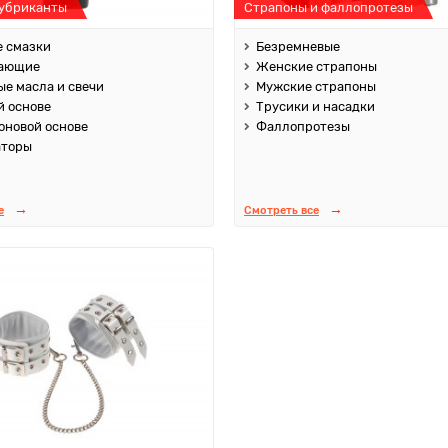
лубриканты
Страпоны и фаллопротезы
 смазки
Безремневые
ающие
Женские страпоны
е масла и свечи
Мужские страпоны
й основе
Трусики и насадки
оновой основе
Фаллопротезы
аторы
е
Смотреть все