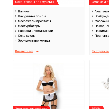
Секс-товары для мужчин
Смазки и 
Вагины
Анальные
Вакуумные помпы
Возбужд
Массажеры простаты
Массажны
Мастурбаторы
На водно
Насадки и удлинители
На силик
Секс куклы
Пролонг
Эрекционные кольца
Смотреть все
Смотреть вс
Эротическая одежда
BDSM