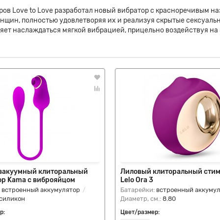
в Love to Love разработал новый вибратор с красноречивым наз
щин, полностью удовлетворяя их и реализуя скрытые сексуальн
ет наслаждаться мягкой вибрацией, прицельно воздействуя на 
вакуумный клиторальный
Лиловый клиторальный сти
ор Kama с виброяйцом
Lelo Ora 3
:
встроенный аккумулятор
Батарейки:
встроенный аккуму
силикон
Диаметр, см.:
8.80
р:
Цвет/размер: