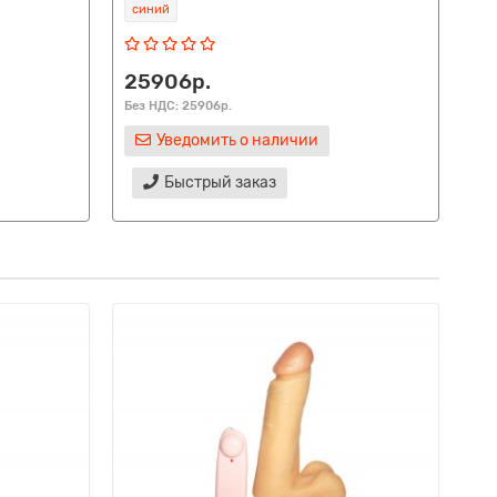
синий
фи
25906р.
17
Без НДС: 25906р.
Без
Уведомить о наличии
Быстрый заказ