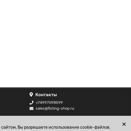
Контакты
+74997098599
sales@fisting-shop.ru
ональных
✕
 сайтом, Вы разрешаете использование cookie-файлов.