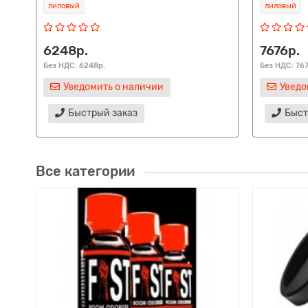
лиловый
лиловый
6248р.
7676р.
Без НДС: 6248р.
Без НДС: 76
Уведомить о наличии
Уведо
Быстрый заказ
Быст
Все категории