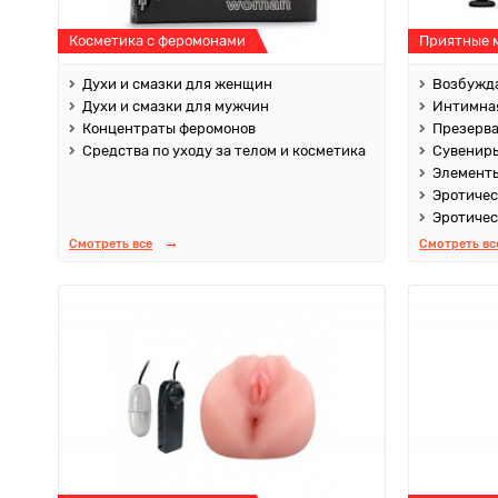
Косметика с феромонами
Приятные 
Духи и смазки для женщин
Возбужда
Духи и смазки для мужчин
Интимная
Концентраты феромонов
Презерв
Средства по уходу за телом и косметика
Сувенир
Элементы
Эротичес
Эротичес
Смотреть все
Смотреть вс