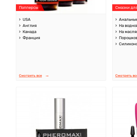
Попперсы
Смазки дл
USA
Анальны
Англия
На водно
Канада
На масля
Франция
Порошко
Силикон
Смотреть все
Смотреть вс