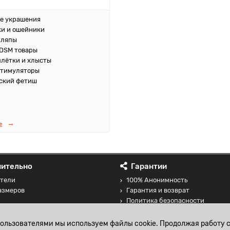
е украшения
и и ошейники
кляпы
DSM товары
плётки и хлысты
стимуляторы
ский фетиш
е
ительно
Гарантии
тели
100% Анонимность
азмеров
Гарантия и возврат
Политика безопасности
 товаров
Соглашение на обработку перс
данных
пользователями мы используем файлы cookie. Продолжая работу с