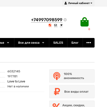
Личный кабинет
+74997098599
0
лье
Все для секса
SALES
Блог
6032145
100%
197781
анонимность
Love to Love
Нет в наличии
Все виды оплат
Акции, скидки,