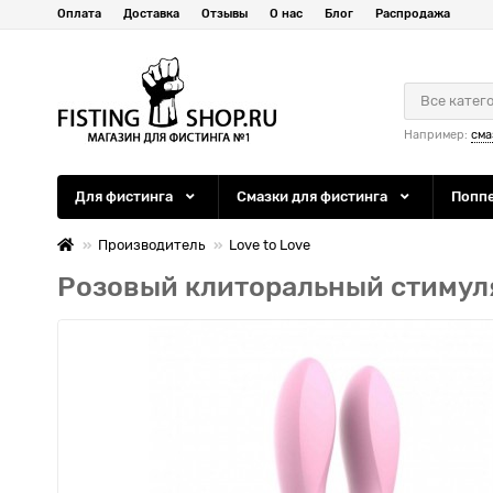
Оплата
Доставка
Отзывы
О нас
Блог
Распродажа
Все катег
Например:
сма
Для фистинга
Смазки для фистинга
Попп
Производитель
Love to Love
Розовый клиторальный стимуля