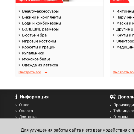
Beauty-аксессуары
Интимны
Бикини и комплекты
Наручник
Боди и комбинезоны
Маски и 
БОЛЬШИЕ размеры
Другие B
Бюстье и бра
Кнуты и 
Игровые костюмы
Электро
Корсеты и грации
Медицин
Купальники
Мужское белье
Одежда из латекса
Смотреть все
Смотреть вс
Информация
Дополн
О нас
Производи
Оплата
Таблица р
Доставка
Отзывы
Контакты
Сравнение
Блог
Для улучшения работы сайта и его взаимодействия с 