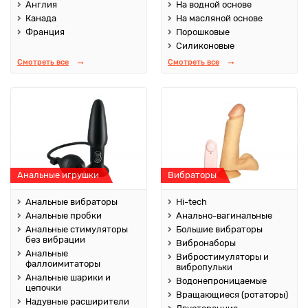
Англия
На водной основе
Канада
На масляной основе
Франция
Порошковые
Силиконовые
Смотреть все
Смотреть все
Анальные игрушки
Вибраторы
Анальные вибраторы
Hi-tech
Анальные пробки
Анально-вагинальные
Анальные стимуляторы
Большие вибраторы
без вибрации
Вибронаборы
Анальные
Вибростимуляторы и
фаллоимитаторы
вибропульки
Анальные шарики и
Водонепроницаемые
цепочки
Вращающиеся (ротаторы)
Надувные расширители