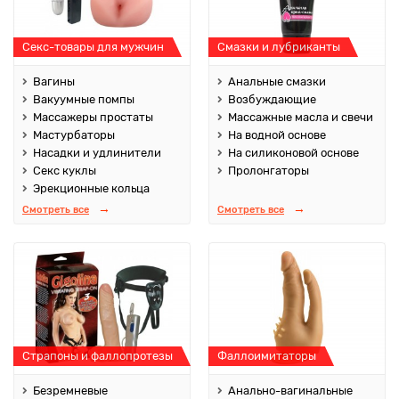
Секс-товары для мужчин
Смазки и лубриканты
Вагины
Анальные смазки
Вакуумные помпы
Возбуждающие
Массажеры простаты
Массажные масла и свечи
Мастурбаторы
На водной основе
Насадки и удлинители
На силиконовой основе
Секс куклы
Пролонгаторы
Эрекционные кольца
Смотреть все
Смотреть все
Страпоны и фаллопротезы
Фаллоимитаторы
Безремневые
Анально-вагинальные