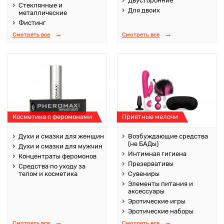
Двусторонние
Стеклянные и
Для двоих
металлические
Фистинг
Смотреть все
Смотреть все
Косметика с феромонами
Приятные мелочи
Духи и смазки для женщин
Возбуждающие средства
(не БАДы)
Духи и смазки для мужчин
Интимная гигиена
Концентраты феромонов
Презервативы
Средства по уходу за
телом и косметика
Сувениры
Элементы питания и
аксессуары
Эротические игры
Эротические наборы
Смотреть все
Смотреть все