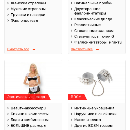
Женские страпоны
Вагинальные пробки
Мужские страпоны
Двусторонние
фаллоимитаторы
Трусики и насадки
Классические дилдо
Фаллопротезы
Реалистичные
Стеклянные фаллосы
Стимуляторы точки G
Фаллоимитаторы Гиганты
Смотреть все
Смотреть все
Эротическая одежда
BDSM
Beauty-аксессуары
Интимные украшения
Бикини и комплекты
Наручники и ошейники
Боди и комбинезоны
Маски и кляпы
БОЛЬШИЕ размеры
Другие BDSM товары