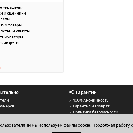
е украшения
и и ошейники
кляпы
DSM товары
плётки и хлысты
стимуляторы
ский фетиш
е
ительно
Гарантии
тели
100% Анонимность
азмеров
Гарантия и возврат
Политика безопасности
 товаров
Соглашение на обработку перс
данных
пользователями мы используем файлы cookie. Продолжая работу с