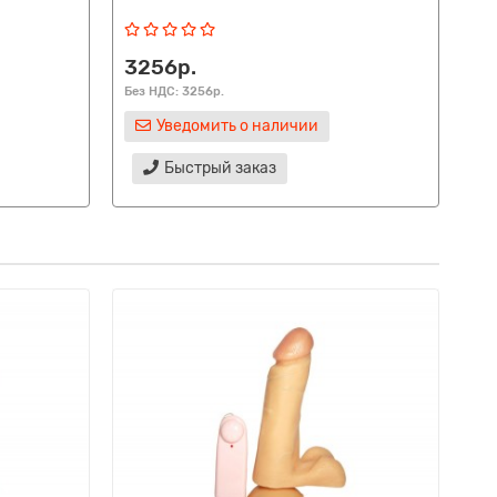
3256р.
62
Без НДС: 3256р.
Без
Уведомить о наличии
Быстрый заказ