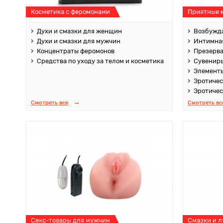
Косметика с феромонами
Приятные 
Духи и смазки для женщин
Возбужда
Духи и смазки для мужчин
Интимная
Концентраты феромонов
Презерв
Средства по уходу за телом и косметика
Сувенир
Элементы
Эротичес
Эротичес
Смотреть все
Смотреть вс
Секс-товары для мужчин
Смазки и 