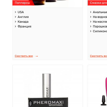
Попперсы
Смазки дл
USA
Анальны
Англия
На водно
Канада
На масля
Франция
Порошко
Силикон
Смотреть все
Смотреть вс