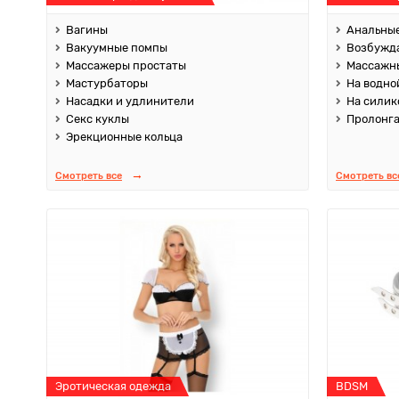
Вагины
Анальные
Вакуумные помпы
Возбужд
Массажеры простаты
Массажны
Мастурбаторы
На водно
Насадки и удлинители
На силик
Секс куклы
Пролонг
Эрекционные кольца
Смотреть все
Смотреть вс
Эротическая одежда
BDSM