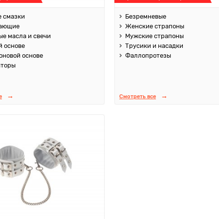
 смазки
Безремневые
ающие
Женские страпоны
е масла и свечи
Мужские страпоны
й основе
Трусики и насадки
оновой основе
Фаллопротезы
аторы
е
Смотреть все