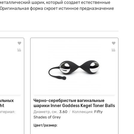
 металлический шарик, который создает естественные
и. Оригинальная форма скроет истинное предназначение
альных
Черно-серебристые вагинальные
На
ht
шарики Inner Goddess Kegel Toner Balls
Ке
териал:
Диаметр, см.:
3.60
Коллекция:
Fifty
Ма
Shades of Grey
ко
Цвет/размер:
Цве
ро