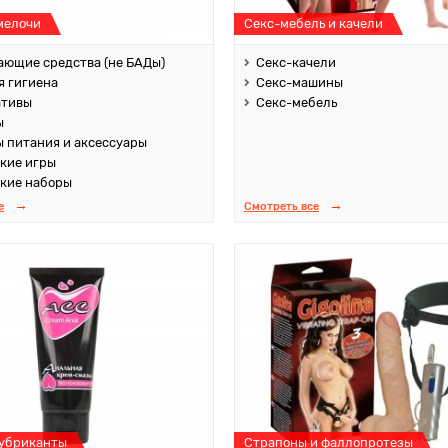
мелочи
Секс-мебель и качели
ющие средства (не БАДы)
Секс-качели
 гигиена
Секс-машины
ативы
Секс-мебель
ы
 питания и аксессуары
кие игры
кие наборы
е
Смотреть все
лубриканты
Страпоны и фаллопротезы