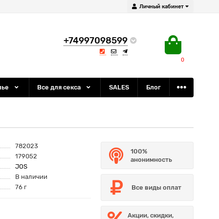
Личный кабинет
+74997098599
0
лье
Все для секса
SALES
Блог
782023
100%
179052
анонимность
JOS
В наличии
76 г
Все виды оплат
Акции, скидки,