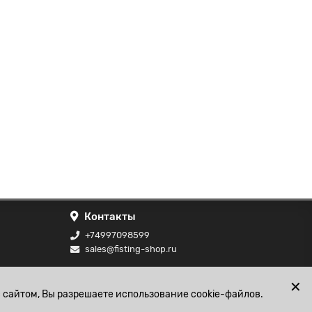
Контакты
+74997098599
sales@fisting-shop.ru
ональных
✕
 сайтом, Вы разрешаете использование cookie-файлов.