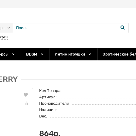
ории
персы
ерсы
BDSM
Интим игрушки
Эротическое бе
BERRY
Код Товара:
Артикул:
Производители
Наличие:
Вес:
864р.