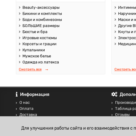
Beauty-аксессуары
Интимны
Бикини и комплекты
Наручник
Боди и комбинезоны
Маски и 
БОЛЬШИЕ размеры
Другие B
Бюстье и бра
Кнуты и 
Игровые костюмы
Электро
Корсеты и грации
Медицин
Купальники
Мужское белье
Одежда из латекса
Смотреть все
Смотреть вс
Информация
Дополн
О нас
Производи
Оплата
Таблица р
Доставка
Отзывы
Контакты
Сравнение
Блог
Для улучшения работы сайта и его взаимодействия с 