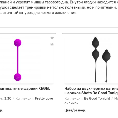
 тканей и укрепят мышцы тазового дна. Внутри ягодки находится
рушки сделает тренировки не только полезными, но и приятным
ластичный шнурок для легкого извлечения.
вагинальные шарики KEGEL
Набор из двух черных вагин
шариков Shots Be Good Tonig
м.:
3.30
Коллекция:
Pretty Love
Коллекция:
Be Good Tonight
Ма
силикон
р:
Цвет/размер: