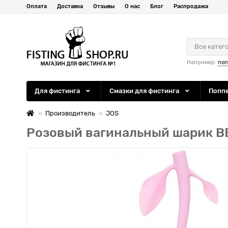
Оплата
Доставка
Отзывы
О нас
Блог
Распродажа
Все катег
Например:
по
Для фистинга
Смазки для фистинга
Попп
Производитель
JOS
Розовый вагинальный шарик 