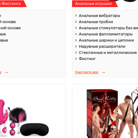
я Фистинга
Анальные игрушки
е
Анальные вибраторы
й основе
Анальные пробки
ной основе
Анальные стимуляторы без в
вые
Анальные фаллоимитаторы
овые
Анальные шарики и цепочки
Надувные расширители
Стеклянные и металлические
Фистинг
е
Смотреть все