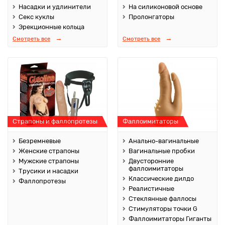
Насадки и удлинители
На силиконовой основе
Секс куклы
Пролонгаторы
Эрекционные кольца
Смотреть все
Смотреть все
Страпоны и фаллопротезы
Фаллоимитаторы
Безремневые
Анально-вагинальные
Женские страпоны
Вагинальные пробки
Мужские страпоны
Двусторонние
фаллоимитаторы
Трусики и насадки
Классические дилдо
Фаллопротезы
Реалистичные
Стеклянные фаллосы
Стимуляторы точки G
Фаллоимитаторы Гиганты