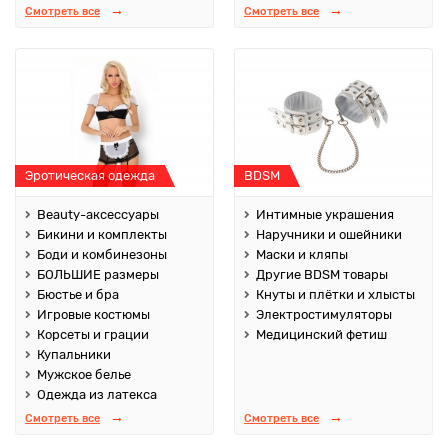
Смотреть все
Смотреть все
Эротическая одежда
BDSM
Beauty-аксессуары
Интимные украшения
Бикини и комплекты
Наручники и ошейники
Боди и комбинезоны
Маски и кляпы
БОЛЬШИЕ размеры
Другие BDSM товары
Бюстье и бра
Кнуты и плётки и хлысты
Игровые костюмы
Электростимуляторы
Корсеты и грации
Медицинский фетиш
Купальники
Мужское белье
Одежда из латекса
Смотреть все
Смотреть все