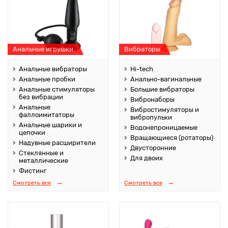
Анальные игрушки
Вибраторы
Анальные вибраторы
Hi-tech
Анальные пробки
Анально-вагинальные
Анальные стимуляторы
Большие вибраторы
без вибрации
Вибронаборы
Анальные
Вибростимуляторы и
фаллоимитаторы
вибропульки
Анальные шарики и
Водонепроницаемые
цепочки
Вращающиеся (ротаторы)
Надувные расширители
Двусторонние
Стеклянные и
Для двоих
металлические
Фистинг
Смотреть все
Смотреть все