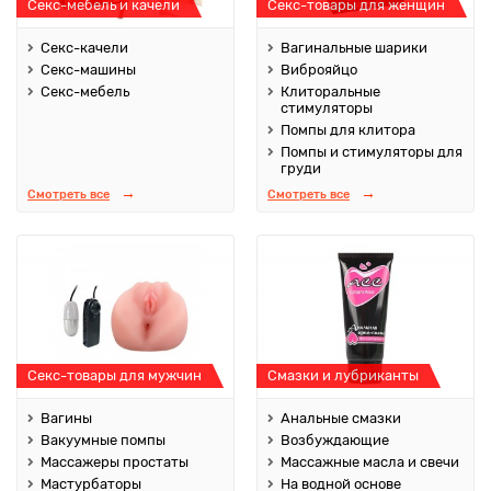
Секс-мебель и качели
Секс-товары для женщин
Секс-качели
Вагинальные шарики
Секс-машины
Виброяйцо
Секс-мебель
Клиторальные
стимуляторы
Помпы для клитора
Помпы и стимуляторы для
груди
Смотреть все
Смотреть все
Секс-товары для мужчин
Смазки и лубриканты
Вагины
Анальные смазки
Вакуумные помпы
Возбуждающие
Массажеры простаты
Массажные масла и свечи
Мастурбаторы
На водной основе