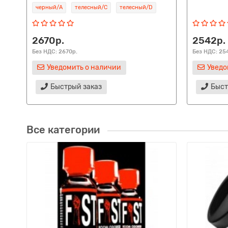
черный/A
телесный/C
телесный/D
2670р.
2542р.
Без НДС: 2670р.
Без НДС: 25
Уведомить о наличии
Уведо
Быстрый заказ
Быст
Все категории