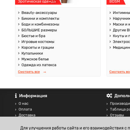
Эротическая одежда
BDSM
Beauty-аксессуары
Интимны
Бикини и комплекты
Наручник
Боди и комбинезоны
Маски и 
БОЛЬШИЕ размеры
Другие B
Бюстье и бра
Кнуты и 
Игровые костюмы
Электро
Корсеты и грации
Медицин
Купальники
Мужское белье
Одежда из латекса
Смотреть все
Смотреть вс
Информация
Дополн
О нас
Производи
Оплата
Таблица р
Доставка
Отзывы
Контакты
Сравнение
Блог
Для улучшения работы сайта и его взаимодействия с 