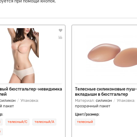
руется при помощи кнопок.
вый бюстгальтер-невидимка
Телесные силиконовые пуш
лей
вкладыши в бюстгальтер
силикон
Упаковка:
Материал:
силикон
Упаковка:
й пакет
прозрачный пакет
р:
Цвет/размер:
B
телесный/C
телесный/A
телесный
D