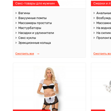
Секс-товары для мужчин
Смазки и 
Вагины
Анальные
Вакуумные помпы
Возбужд
Массажеры простаты
Массажны
Мастурбаторы
На водно
Насадки и удлинители
На силик
Секс куклы
Пролонг
Эрекционные кольца
Смотреть все
Смотреть вс