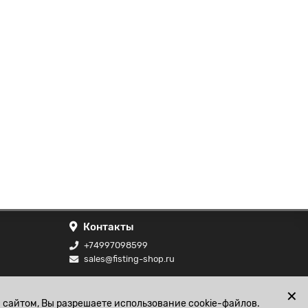
Контакты
+74997098599
sales@fisting-shop.ru
ональных
✕
 сайтом, Вы разрешаете использование cookie-файлов.