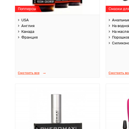
Попперсы
Смазки дл
USA
Анальны
Англия
На водно
Канада
На масля
Франция
Порошко
Силикон
Смотреть все
Смотреть вс