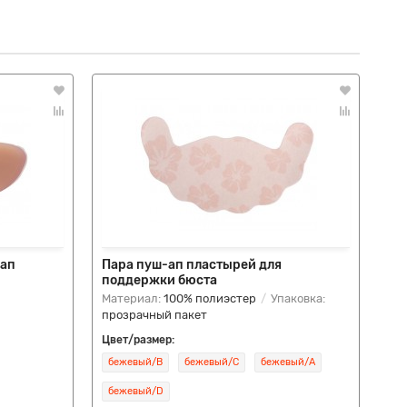
-ап
Пара пуш-ап пластырей для
Со
поддержки бюста
дл
Материал:
100% полиэстер
Упаковка:
Ма
прозрачный пакет
Упа
Цвет/размер:
Цве
бежевый/B
бежевый/C
бежевый/A
че
бежевый/D
пр