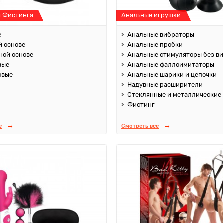
я Фистинга
Анальные игрушки
е
Анальные вибраторы
й основе
Анальные пробки
ной основе
Анальные стимуляторы без в
вые
Анальные фаллоимитаторы
овые
Анальные шарики и цепочки
Надувные расширители
Стеклянные и металлические
Фистинг
е
Смотреть все