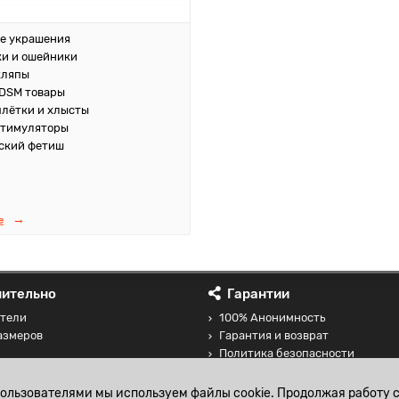
е украшения
и и ошейники
кляпы
DSM товары
плётки и хлысты
стимуляторы
ский фетиш
е
ительно
Гарантии
тели
100% Анонимность
азмеров
Гарантия и возврат
Политика безопасности
 товаров
Соглашение на обработку перс
данных
пользователями мы используем файлы cookie. Продолжая работу с