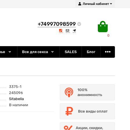
Личный кабинет
+74997098599
0
лье
Все для секса
SALES
Блог
3375-1
100%
245096
анонимность
Sitabella
В наличии
Все виды оплат
Акции, скидки,