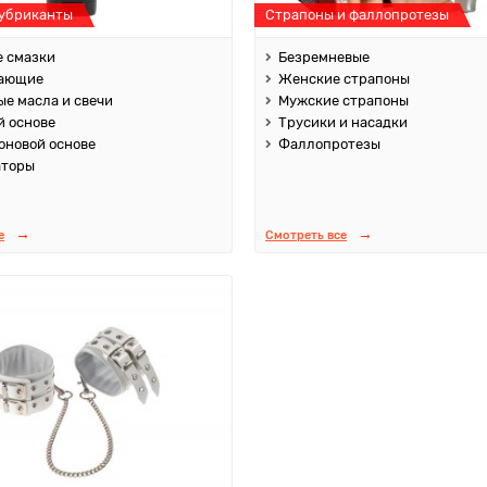
лубриканты
Страпоны и фаллопротезы
 смазки
Безремневые
ающие
Женские страпоны
е масла и свечи
Мужские страпоны
й основе
Трусики и насадки
оновой основе
Фаллопротезы
аторы
е
Смотреть все