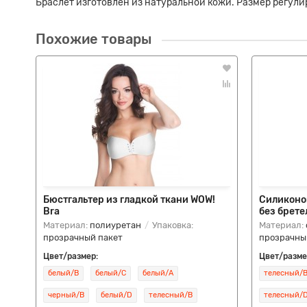
Браслет изготовлен из натуральной кожи. Размер регули
Похожие товары
Бюстгальтер из гладкой ткани WOW!
Силиконо
Bra
без брете
Материал:
полиуретан
Упаковка:
Материал:
прозрачный пакет
прозрачны
Цвет/размер:
Цвет/разме
белый/B
белый/C
белый/A
телесный/
черный/B
белый/D
телесный/B
телесный/