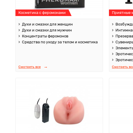
Косметика с феромонами
Приятные 
Духи и смазки для женщин
Возбужда
Духи и смазки для мужчин
Интимная
Концентраты феромонов
Презерв
Средства по уходу за телом и косметика
Сувенир
Элементы
Эротичес
Эротичес
Смотреть все
Смотреть вс