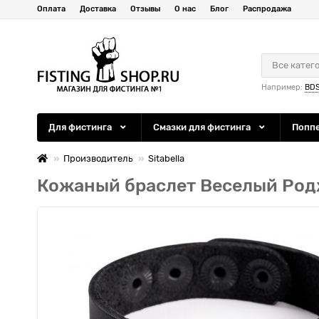
Оплата
Доставка
Отзывы
О нас
Блог
Распродажа
Все катег
Например:
BD
Для фистинга
Смазки для фистинга
Попп
Производитель
Sitabella
Кожаный браслет Веселый Ро