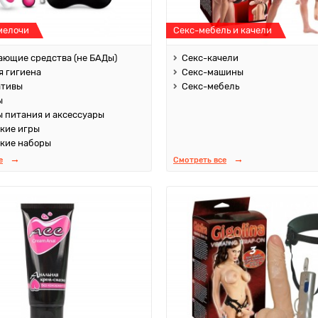
мелочи
Секс-мебель и качели
ющие средства (не БАДы)
Секс-качели
 гигиена
Секс-машины
ативы
Секс-мебель
ы
 питания и аксессуары
кие игры
кие наборы
е
Смотреть все