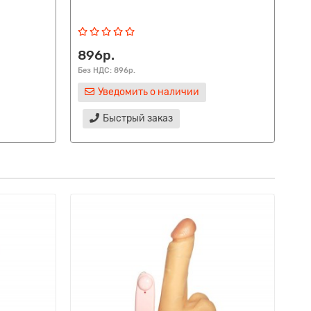
896р.
40
Без НДС: 896р.
Без
Уведомить о наличии
Быстрый заказ