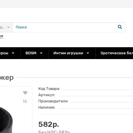
ории
SM
ерсы
BDSM
Интим игрушки
Эротическое бе
джер
Код Товара:
Артикул:
Производители
Наличие:
582р.
Без НДС: 582р.