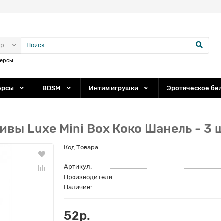
ории
персы
ерсы
BDSM
Интим игрушки
Эротическое бе
ы Luxe Mini Box Коко Шанель - 3 ш
Код Товара:
Артикул:
Производители
Наличие:
52р.