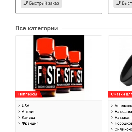
Быстрый заказ
Быст
Все категории
Попперсы
Смазки дл
USA
Анальны
Англия
На водно
Канада
На масля
Франция
Порошко
Силикон