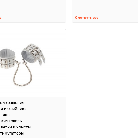
е
Смотреть все
е украшения
и и ошейники
кляпы
DSM товары
плётки и хлысты
стимуляторы