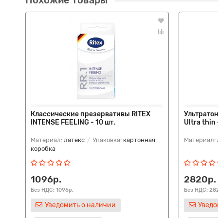
Похожие товары
Классические презервативы RITEX
Ультрато
INTENSE FEELING - 10 шт.
Ultra thin
Материал:
латекс
Упаковка:
картонная
Материал:
коробка
1096р.
2820р.
Без НДС: 1096р.
Без НДС: 28
Уведомить о наличии
Уведо