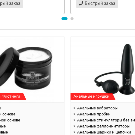
рый заказ
Быстрый заказ
я Фистинга
Анальные игрушки
е
Анальные вибраторы
й основе
Анальные пробки
ной основе
Анальные стимуляторы без в
вые
Анальные фаллоимитаторы
овые
Анальные шарики и цепочки