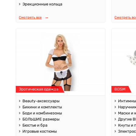
Эрекционные кольца
Смотреть все
Смотреть вс
Эротическая одежда
BDSM
Beauty-аксессуары
Интимны
Бикини и комплекты
Наручник
Боди и комбинезоны
Маски и 
БОЛЬШИЕ размеры
Другие B
Бюстье и бра
Кнуты и 
Игровые костюмы
Электро