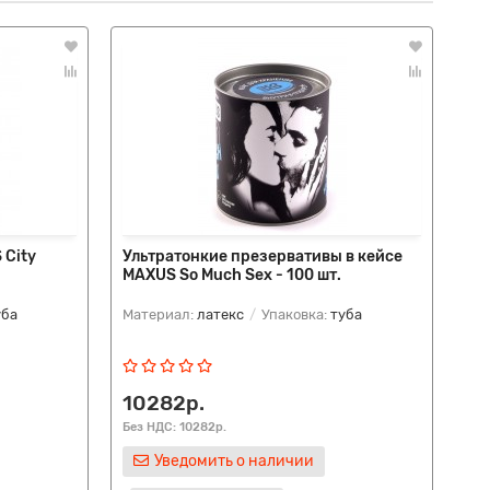
 City
Ультратонкие презервативы в кейсе
Пр
MAXUS So Much Sex - 100 шт.
пл
- 3
уба
Материал:
латекс
Упаковка:
туба
Ма
ко
10282р.
5
Без НДС: 10282р.
Без
Уведомить о наличии