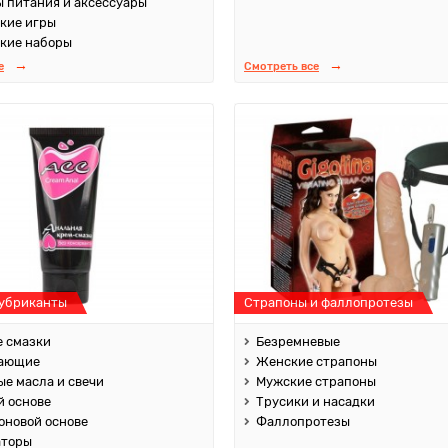
 питания и аксессуары
кие игры
кие наборы
е
Смотреть все
лубриканты
Страпоны и фаллопротезы
 смазки
Безремневые
ающие
Женские страпоны
е масла и свечи
Мужские страпоны
й основе
Трусики и насадки
оновой основе
Фаллопротезы
аторы