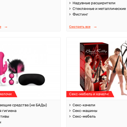
Надувные расширители
Стеклянные и металлические
Фистинг
е
Смотреть все
мелочи
Секс-мебель и качели
ющие средства (не БАДы)
Секс-качели
 гигиена
Секс-машины
ативы
Секс-мебель
ы