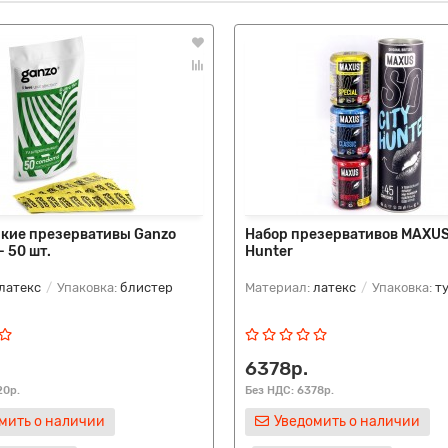
нкие презервативы Ganzo
Набор презервативов MAXUS
 - 50 шт.
Hunter
латекс
Упаковка:
блистер
Материал:
латекс
Упаковка:
т
6378р.
20р.
Без НДС: 6378р.
мить о наличии
Уведомить о наличии