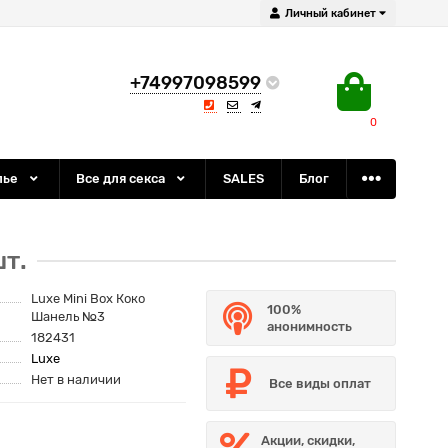
Личный кабинет
+74997098599
0
лье
Все для секса
SALES
Блог
т.
Luxe Mini Box Коко
100%
Шанель №3
анонимность
182431
Luxe
Нет в наличии
Все виды оплат
Акции, скидки,