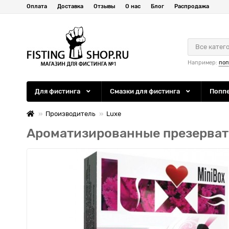
Оплата
Доставка
Отзывы
О нас
Блог
Распродажа
Все катег
Например:
по
Для фистинга
Смазки для фистинга
Попп
Производитель
Luxe
Ароматизированные презерватив