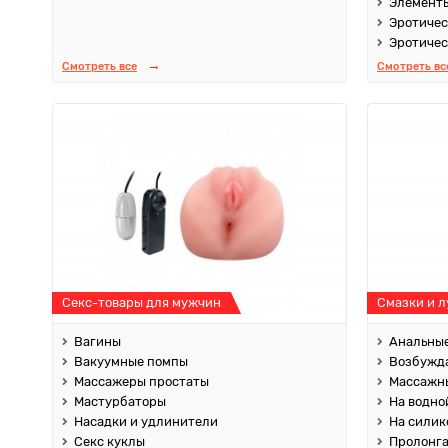
Элементы
Эротичес
Эротичес
Смотреть все
Смотреть вс
Секс-товары для мужчин
Смазки и 
Вагины
Анальные
Вакуумные помпы
Возбужд
Массажеры простаты
Массажны
Мастурбаторы
На водно
Насадки и удлинители
На силик
Секс куклы
Пролонг