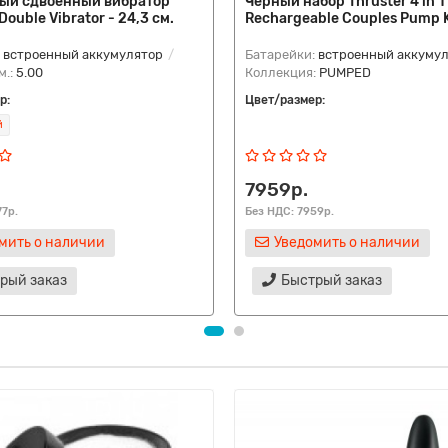
ый сдвоенный вибратор
Черный набор Thruster 4 in 1
ouble Vibrator - 24,3 см.
Rechargeable Couples Pump K
:
встроенный аккумулятор
Батарейки:
встроенный аккуму
м.:
5.00
Коллекция:
PUMPED
р:
Цвет/размер:
й
7959р.
77р.
Без НДС: 7959р.
мить о наличии
Уведомить о наличии
рый заказ
Быстрый заказ