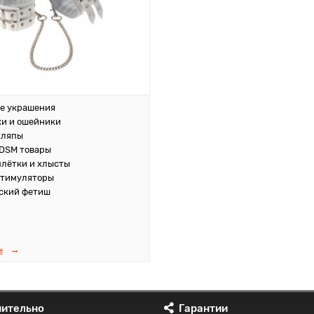
е украшения
и и ошейники
кляпы
DSM товары
плётки и хлысты
стимуляторы
ский фетиш
е
ительно
Гарантии