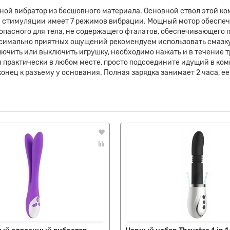
тной вибратор из бесшовного материала. Основной ствол этой 
й стимуляции имеет 7 режимов вибрации. Мощный мотор обеспеч
опасного для тела, не содержащего фталатов, обеспечивающего
симально приятных ощущений рекомендуем использовать смазку 
лючить или выключить игрушку, необходимо нажать и в течение 
 практически в любом месте, просто подсоедините идущий в ко
онец к разъему у основания. Полная зарядка занимает 2 часа, е