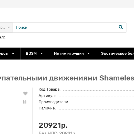
ории
зки
ерсы
BDSM
Интим игрушки
Эротическое бе
упательными движениями Shameless 
Код Товара:
Артикул:
Производители
Наличие:
20921р.
Без НДС: 20921р.