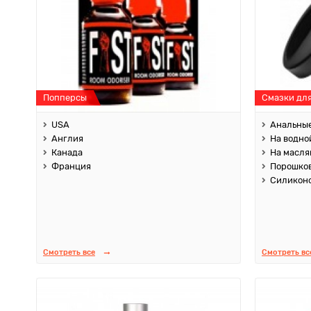
Попперсы
Смазки дл
USA
Анальны
Англия
На водно
Канада
На масля
Франция
Порошко
Силикон
Смотреть все
Смотреть вс