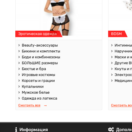
Эротическая одежда
BDSM
Beauty-аксессуары
Интимны
Бикини и комплекты
Наручник
Боди и комбинезоны
Маски и 
БОЛЬШИЕ размеры
Другие B
Бюстье и бра
Кнуты и 
Игровые костюмы
Электро
Корсеты и грации
Медицин
Купальники
Мужское белье
Одежда из латекса
Смотреть все
Смотреть вс
Информация
Дополн