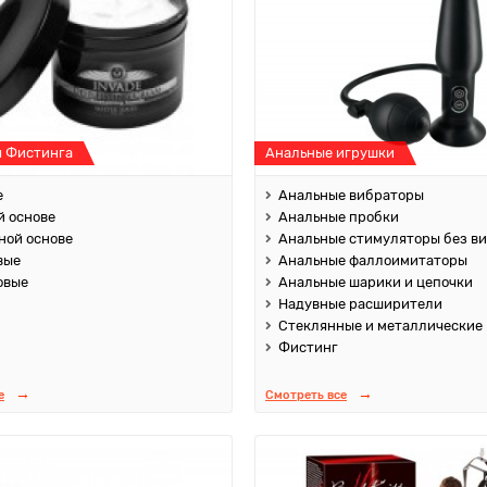
я Фистинга
Анальные игрушки
е
Анальные вибраторы
й основе
Анальные пробки
ной основе
Анальные стимуляторы без в
вые
Анальные фаллоимитаторы
овые
Анальные шарики и цепочки
Надувные расширители
Стеклянные и металлические
Фистинг
е
Смотреть все