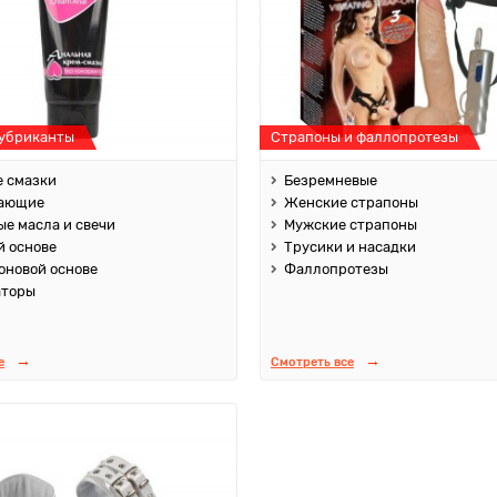
лубриканты
Страпоны и фаллопротезы
 смазки
Безремневые
ающие
Женские страпоны
е масла и свечи
Мужские страпоны
й основе
Трусики и насадки
оновой основе
Фаллопротезы
аторы
е
Смотреть все