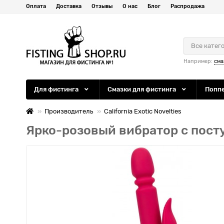
Оплата
Доставка
Отзывы
О нас
Блог
Распродажа
Все катег
Например:
сма
Для фистинга
Смазки для фистинга
Попп
Производитель
California Exotic Novelties
Ярко-розовый вибратор с пост