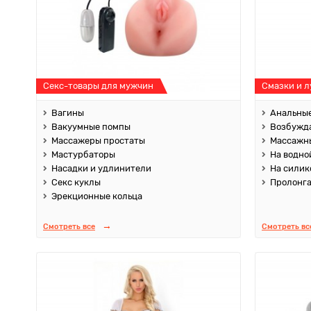
Секс-товары для мужчин
Смазки и 
Вагины
Анальные
Вакуумные помпы
Возбужд
Массажеры простаты
Массажны
Мастурбаторы
На водно
Насадки и удлинители
На силик
Секс куклы
Пролонг
Эрекционные кольца
Смотреть все
Смотреть вс