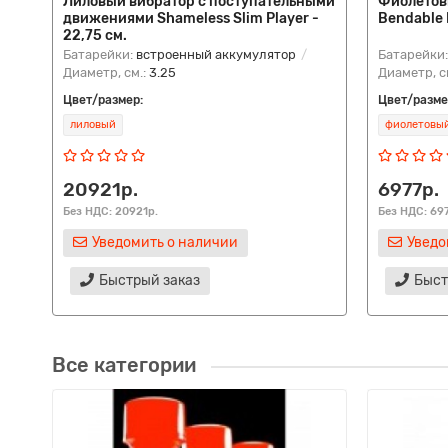
Лиловый вибратор с поступательными
Фиолетов
движениями Shameless Slim Player -
Bendable D
22,75 см.
Батарейки:
встроенный аккумулятор
Батарейки
Диаметр, см.:
3.25
Диаметр, с
Цвет/размер:
Цвет/разме
лиловый
фиолетовы
20921р.
6977р.
Без НДС: 20921р.
Без НДС: 69
Уведомить о наличии
Уведо
Быстрый заказ
Быст
Все категории