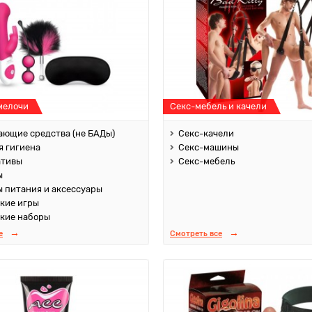
мелочи
Секс-мебель и качели
ющие средства (не БАДы)
Секс-качели
 гигиена
Секс-машины
ативы
Секс-мебель
ы
 питания и аксессуары
кие игры
кие наборы
е
Смотреть все