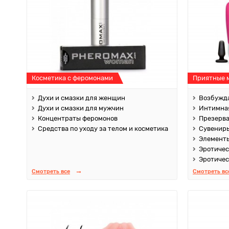
Косметика с феромонами
Приятные 
Духи и смазки для женщин
Возбужда
Духи и смазки для мужчин
Интимная
Концентраты феромонов
Презерв
Средства по уходу за телом и косметика
Сувенир
Элементы
Эротичес
Эротичес
Смотреть все
Смотреть вс