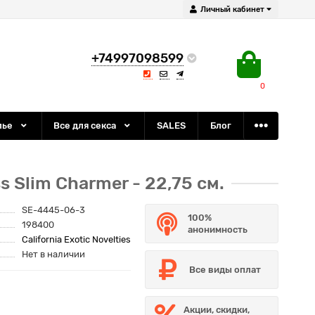
Личный кабинет
+74997098599
0
лье
Все для секса
SALES
Блог
Slim Charmer - 22,75 см.
SE-4445-06-3
100%
198400
анонимность
California Exotic Novelties
Нет в наличии
Все виды оплат
Акции, скидки,