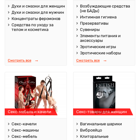
Духи и смазки для женщин
Возбуждающие средства
(не БАДы)
Духи и смазки для мужчин
Интимная гигиена
Концентраты феромонов
Презервативы
Средства по уходу за
телом и косметика
Сувениры
Элементы питания и
аксессуары
Эротические игры
Эротические наборы
Смотреть все
Смотреть все
Секс-мебель и качели
Секс-товары для женщин
Секс-качели
Вагинальные шарики
Секс-машины
Виброяйцо
Секс-мебель
Клиторальные