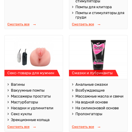
стимуляторы
Помпы для клитора
Помпы и стимуляторы для
груди
Смотреть все
Смотреть все
Секс-товары для мужчин
Смазки и лубриканты
Вагины
Анальные смазки
Вакуумные помпы
Возбуждающие
Массажеры простаты
Массажные масла и свечи
Мастурбаторы
На водной основе
Насадки и удлинители
На силиконовой основе
Секс куклы
Пролонгаторы
Эрекционные кольца
Смотреть все
Смотреть все