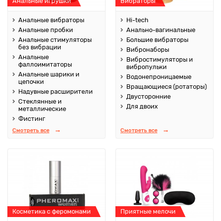
Анальные игрушки
Вибраторы
Анальные вибраторы
Hi-tech
Анальные пробки
Анально-вагинальные
Анальные стимуляторы
Большие вибраторы
без вибрации
Вибронаборы
Анальные
Вибростимуляторы и
фаллоимитаторы
вибропульки
Анальные шарики и
Водонепроницаемые
цепочки
Вращающиеся (ротаторы)
Надувные расширители
Двусторонние
Стеклянные и
Для двоих
металлические
Фистинг
Смотреть все
Смотреть все
Косметика с феромонами
Приятные мелочи