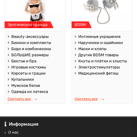
Эротическая одежда
BDSM
Beauty-аксессуары
Интимные украшения
Бикини и комплекты
Наручники и ошейники
Боди и комбинезоны
Маски и кляпы
БОЛЬШИЕ размеры
Другие BDSM товары
Бюстье и бра
Кнуты и плётки и хлысты
Игровые костюмы
Электростимуляторы
Корсеты и грации
Медицинский фетиш
Купальники
Мужское белье
Одежда из латекса
Смотреть все
Смотреть все
Информация
О нас