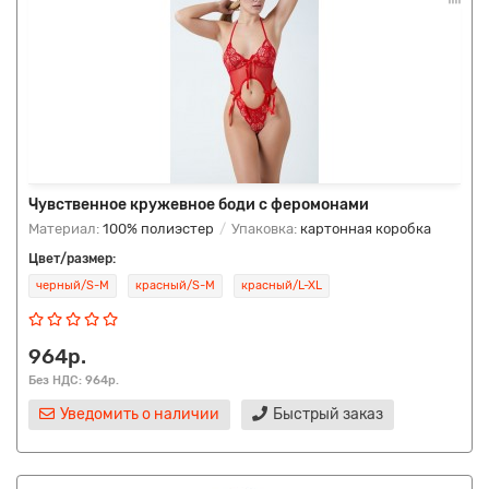
Чувственное кружевное боди с феромонами
Материал:
100% полиэстер
Упаковка:
картонная коробка
Цвет/размер:
черный/S-M
красный/S-M
красный/L-XL
964р.
Без НДС: 964р.
Уведомить о наличии
Быстрый заказ