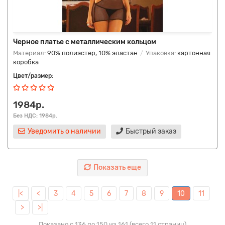
Черное платье с металлическим кольцом
Материал:
90% полиэстер, 10% эластан
Упаковка:
картонная
коробка
Цвет/размер:
1984р.
Без НДС: 1984р.
Уведомить о наличии
Быстрый заказ
Показать еще
|<
<
3
4
5
6
7
8
9
10
11
>
>|
Показано с 136 по 150 из 161 (всего 11 страниц)