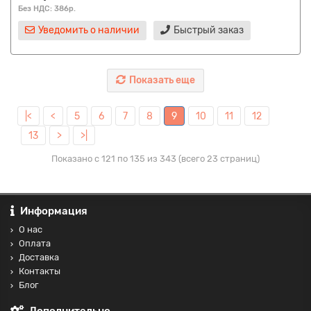
Без НДС: 386р.
Уведомить о наличии
Быстрый заказ
Показать еще
|<
<
5
6
7
8
9
10
11
12
13
>
>|
Показано с 121 по 135 из 343 (всего 23 страниц)
Информация
О нас
Оплата
Доставка
Контакты
Блог