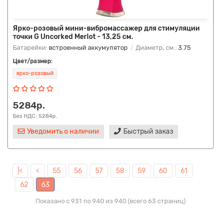
Ярко-розовый мини-вибромассажер для стимуляции
точки G Uncorked Merlot - 13,25 см.
Батарейки:
встроенный аккумулятор
Диаметр, см.:
3.75
Цвет/размер:
ярко-розовый
5284р.
Без НДС: 5284р.
Уведомить о наличии
Быстрый заказ
|<
<
55
56
57
58
59
60
61
62
63
Показано с 931 по 940 из 940 (всего 63 страниц)